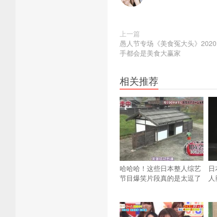
上一篇
愚人节专场《美食冤大头》202
手都会是美食大赢家
相关推荐
哈哈哈！这些日本整人综艺
日
节目爆笑片段真的是太逗了
人