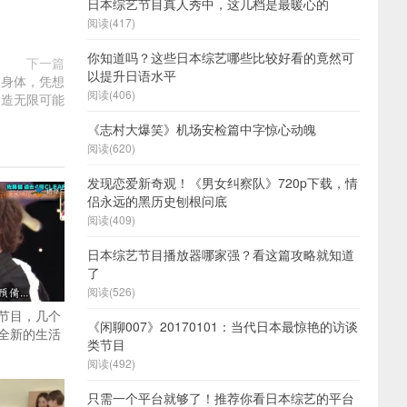
日本综艺节目真人秀中，这几档是最暖心的
阅读(417)
你知道吗？这些日本综艺哪些比较好看的竟然可
下一篇
以提升日语水平
用身体，凭想
阅读(406)
创造无限可能
《志村大爆笑》机场安检篇中字惊心动魄
阅读(620)
发现恋爱新奇观！《男女纠察队》720p下载，情
侣永远的黑历史刨根问底
阅读(409)
日本综艺节目播放器哪家强？看这篇攻略就知道
了
阅读(526)
节目，几个
《闲聊007》20170101：当代日本最惊艳的访谈
全新的生活
类节目
阅读(492)
只需一个平台就够了！推荐你看日本综艺的平台