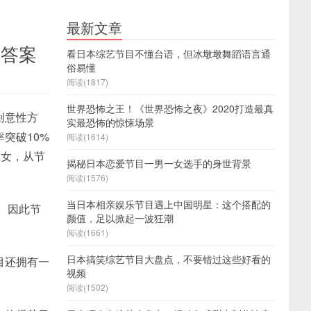
最新文章
你答案
看日本综艺节目不懂台语，但冰墩墩舞蹈语言通
俗易懂
阅读(1817)
世界恐怖之王！《世界恐怖之夜》2020打造最真
创意性方
实最恐怖的惊悚场景
突破10%
阅读(1614)
男女，从节
揭秘日本恋爱节目一男一女选手的身世背景
阅读(1576)
当日本相亲娱乐节目遇上中国明星：这个搭配的
。因此节
颜值，足以掀起一波狂潮
阅读(1661)
日本搞笑综艺节目大盘点，不要错过这些好看的
目还拥有一
视频
阅读(1502)