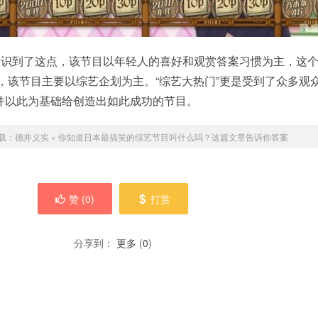
员意识到了这点，该节目以年轻人的喜好和观赏答案习惯为主，这
占，该节目主要以综艺企划为主。“综艺大热门”更是受到了众多观
并以此为基础给创造出如此成功的节目。
载：
德井义实
»
你知道日本最搞笑的综艺节目叫什么吗？这篇文章告诉你答案
赞 (
0
)
打赏
分享到：
更多
(
0
)