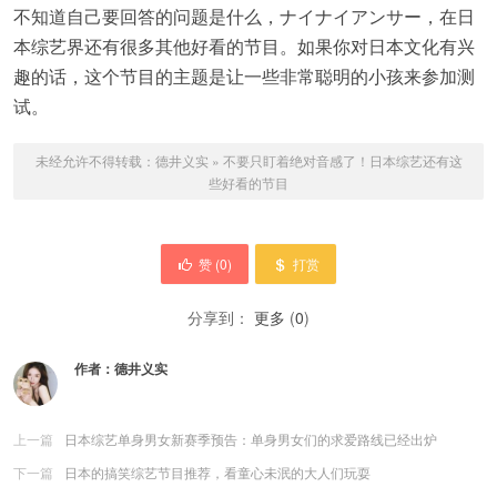
不知道自己要回答的问题是什么，ナイナイアンサー，在日
本综艺界还有很多其他好看的节目。如果你对日本文化有兴
趣的话，这个节目的主题是让一些非常聪明的小孩来参加测
试。
未经允许不得转载：
德井义实
»
不要只盯着绝对音感了！日本综艺还有这
些好看的节目
赞 (
0
)
打赏
分享到：
更多
(
0
)
作者：
德井义实
上一篇
日本综艺单身男女新赛季预告：单身男女们的求爱路线已经出炉
下一篇
日本的搞笑综艺节目推荐，看童心未泯的大人们玩耍