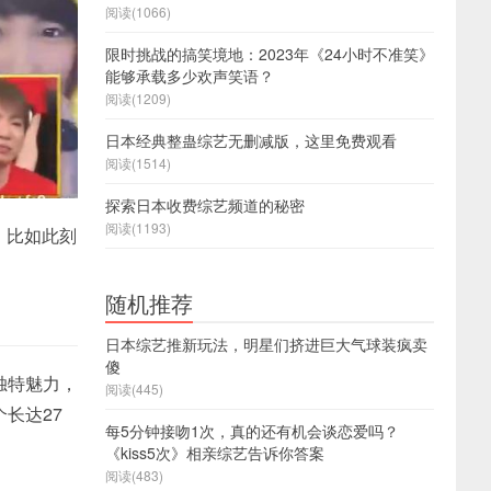
阅读(1066)
限时挑战的搞笑境地：2023年《24小时不准笑》
能够承载多少欢声笑语？
阅读(1209)
日本经典整蛊综艺无删减版，这里免费观看
阅读(1514)
探索日本收费综艺频道的秘密
阅读(1193)
，比如此刻
随机推荐
日本综艺推新玩法，明星们挤进巨大气球装疯卖
傻
独特魅力，
阅读(445)
长达27
每5分钟接吻1次，真的还有机会谈恋爱吗？
《kiss5次》相亲综艺告诉你答案
阅读(483)