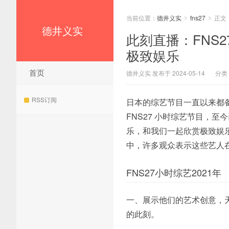
当前位置：
德井义实
fns27
正文
>
>
德井义实
此刻直播：FNS27
极致娱乐
首页
德井义实 发布于 2024-05-14
分类
RSS订阅
日本的综艺节目一直以来都
FNS27 小时综艺节目，至
乐，和我们一起欣赏极致娱乐吧
中，许多观众表示这些艺人
FNS27小时综艺2021年
一、展示他们的艺术创意，天
的此刻。