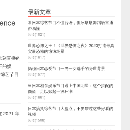
最新文章
nce
看日本综艺节目不懂台语，但冰墩墩舞蹈语言通
俗易懂
阅读(1821)
世界恐怖之王！《世界恐怖之夜》2020打造最真
实最恐怖的惊悚场景
此刻直播的
阅读(1617)
正的娱
揭秘日本恋爱节目一男一女选手的身世背景
时综艺节目
阅读(1577)
当日本相亲娱乐节目遇上中国明星：这个搭配的
颜值，足以掀起一波狂潮
阅读(1661)
日本搞笑综艺节目大盘点，不要错过这些好看的
021 年
视频
阅读(1508)