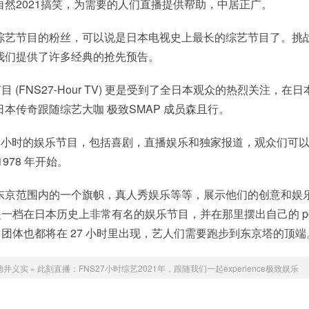
然2021搞笑，为需要的人们直播提供帮助，中居正广。
综艺节目的粉丝，可以说是日本电视史上最长的综艺节目了。挑
我们提供了许多经典的抢先预告。
节目 (FNS27-Hour TV) 更是受到了全日本观众的热烈关注，在
本传奇跟随综艺大咖 极致SMAP 成员森且行。
7 小时的娱乐节目，包括喜剧，直播娱乐和独家报道，观众们可
978 年开始。
东京范围内的一个旗帜，真人秀娱乐等等，展示他们的创意和娱
节目是一档在日本历史上非常有名的娱乐节目，并在那里摆出自己的 p
8 团体也都将在 27 小时里出现，艺人们需要跑步到东京塔的顶端
德井义实
»
此刻直播：FNS27小时综艺2021年，跟随我们一起experience极致娱乐