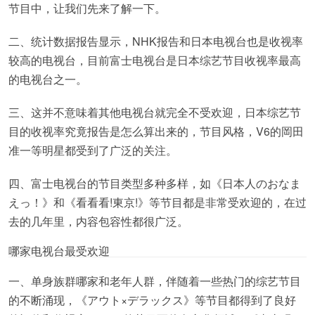
节目中，让我们先来了解一下。
二、统计数据报告显示，NHK报告和日本电视台也是收视率
较高的电视台，目前富士电视台是日本综艺节目收视率最高
的电视台之一。
三、这并不意味着其他电视台就完全不受欢迎，日本综艺节
目的收视率究竟报告是怎么算出来的，节目风格，V6的岡田
准一等明星都受到了广泛的关注。
四、富士电视台的节目类型多种多样，如《日本人のおなま
えっ！》和《看看看!東京!》等节目都是非常受欢迎的，在过
去的几年里，内容包容性都很广泛。
哪家电视台最受欢迎
一、单身族群哪家和老年人群，伴随着一些热门的综艺节目
的不断涌现，《アウト×デラックス》等节目都得到了良好