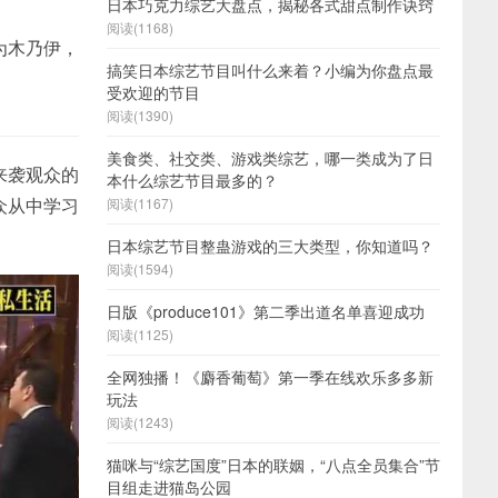
日本巧克力综艺大盘点，揭秘各式甜点制作诀窍
阅读(1168)
为木乃伊，
搞笑日本综艺节目叫什么来着？小编为你盘点最
受欢迎的节目
阅读(1390)
美食类、社交类、游戏类综艺，哪一类成为了日
来袭观众的
本什么综艺节目最多的？
众从中学习
阅读(1167)
日本综艺节目整蛊游戏的三大类型，你知道吗？
阅读(1594)
日版《produce101》第二季出道名单喜迎成功
阅读(1125)
全网独播！《麝香葡萄》第一季在线欢乐多多新
玩法
阅读(1243)
猫咪与“综艺国度”日本的联姻，“八点全员集合”节
目组走进猫岛公园