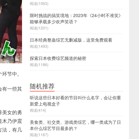
阅读(1063)
限时挑战的搞笑境地：2023年《24小时不准笑》
能够承载多少欢声笑语？
阅读(1201)
日本经典整蛊综艺无删减版，这里免费观看
阅读(1493)
探索日本收费综艺频道的秘密
阅读(1186)
个环节中。
随机推荐
会有一些其
听说这些日本好看的节目叫什么名字，会让你重
新爱上电视盒子
阅读(414)
养美女的勇
道木乃伊震
美食类、社交类、游戏类综艺，哪一类成为了日
本什么综艺节目最多的？
方法，有几
阅读(1167)