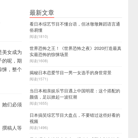
最新文章
袭
看日本综艺节目不懂台语，但冰墩墩舞蹈语言通
俗易懂
阅读(1810)
世界恐怖之王！《世界恐怖之夜》2020打造最真
是美女成为
实最恐怖的惊悚场景
子的呢，期
阅读(1608)
惊悚，整个
揭秘日本恋爱节目一男一女选手的身世背景
阅读(1571)
当日本相亲娱乐节目遇上中国明星：这个搭配的
颜值，足以掀起一波狂潮
阅读(1655)
，她们必须
日本搞笑综艺节目大盘点，不要错过这些好看的
视频
，撰稿人等
阅读(1496)