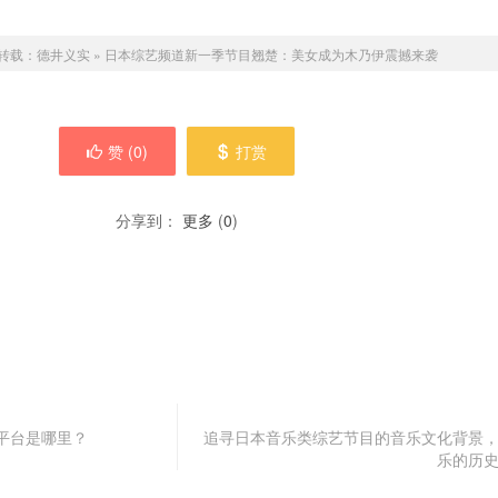
转载：
德井义实
»
日本综艺频道新一季节目翘楚：美女成为木乃伊震撼来袭
赞 (
0
)
打赏
分享到：
更多
(
0
)
平台是哪里？
追寻日本音乐类综艺节目的音乐文化背景
乐的历