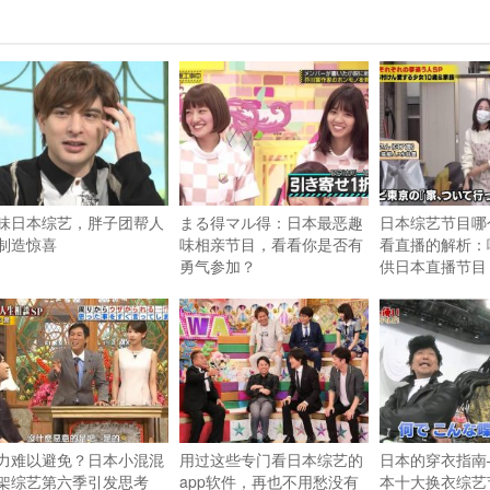
味日本综艺，胖子团帮人
まる得マル得：日本最恶趣
日本综艺节目哪
制造惊喜
味相亲节目，看看你是否有
看直播的解析：
勇气参加？
供日本直播节目
力难以避免？日本小混混
用过这些专门看日本综艺的
日本的穿衣指南
架综艺第六季引发思考
app软件，再也不用愁没有
本十大换衣综艺