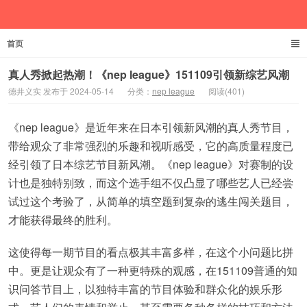
首页
德井义实
真人秀掀起热潮！《nep league》151109引领新综艺风潮
德井义实 发布于 2024-05-14
分类：
nep league
阅读(401)
《nep league》是近年来在日本引领新风潮的真人秀节目，
带给观众了非常强烈的乐趣和视听感受，它的高质量程度已
经引领了日本综艺节目新风潮。《nep league》对赛制的设
计也是独特别致，而这个选手组不仅凸显了哪些艺人已经尝
试过这个考验了，从简单的填空题到复杂的逃生闯关题目，
才能获得最终的胜利。
这使得每一期节目的看点极其丰富多样，在这个小问题比拼
中。更是让观众有了一种更特殊的观感，在151109普通的知
识问答节目上，以独特丰富的节目体验和群众化的娱乐形