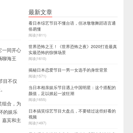
最新文章
看日本综艺节目不懂台语，但冰墩墩舞蹈语言通
俗易懂
阅读(1811)
世界恐怖之王！《世界恐怖之夜》2020打造最真
与它一同开心
实最恐怖的惊悚场景
畅聊海王
阅读(1610)
揭秘日本恋爱节目一男一女选手的身世背景
阅读(1571)
节目不仅
当日本相亲娱乐节目遇上中国明星：这个搭配的
天。
颜值，足以掀起一波狂潮
阅读(1655)
笑组合，为
日本搞笑综艺节目大盘点，不要错过这些好看的
怀的娱乐
视频
，嘉宾和主
阅读(1497)