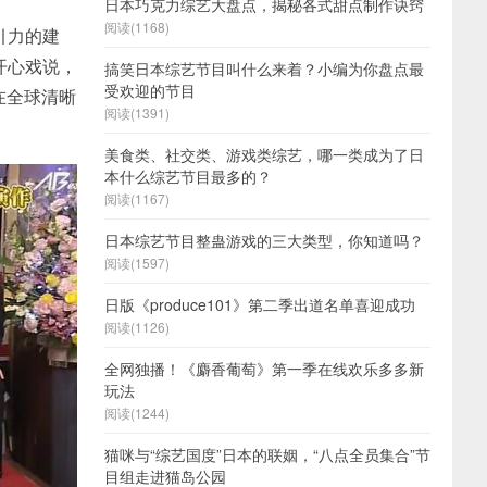
日本巧克力综艺大盘点，揭秘各式甜点制作诀窍
阅读(1168)
引力的建
开心戏说，
搞笑日本综艺节目叫什么来着？小编为你盘点最
受欢迎的节目
在全球清晰
阅读(1391)
美食类、社交类、游戏类综艺，哪一类成为了日
本什么综艺节目最多的？
阅读(1167)
日本综艺节目整蛊游戏的三大类型，你知道吗？
阅读(1597)
日版《produce101》第二季出道名单喜迎成功
阅读(1126)
全网独播！《麝香葡萄》第一季在线欢乐多多新
玩法
阅读(1244)
猫咪与“综艺国度”日本的联姻，“八点全员集合”节
目组走进猫岛公园