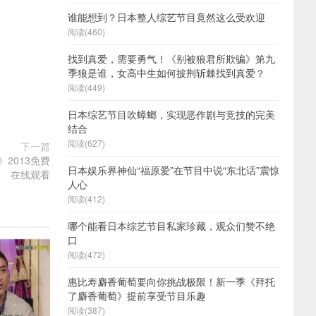
谁能想到？日本整人综艺节目竟然这么受欢迎
阅读(460)
找到真爱，需要勇气！《别被狼君所欺骗》第九
季狼是谁，女高中生如何披荆斩棘找到真爱？
阅读(449)
日本综艺节目吹蟑螂，实现恶作剧与竞技的完美
结合
阅读(627)
下一篇
2013免费
日本娱乐界神仙“福原爱”在节目中说“东北话”震惊
在线观看
人心
阅读(412)
哪个能看日本综艺节目私家珍藏，观众们赞不绝
口
阅读(472)
惠比寿麝香葡萄要向你挑战极限！新一季《拜托
了麝香葡萄》提前享受节目乐趣
阅读(387)