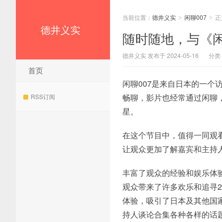
当前位置：
德井义实
闲聊007
正
>
>
德井义实
随时随地，与《闲
德井义实 发布于 2024-05-16
分类
首页
闲聊007是来自日本的一个访
畅聊，影片也经常通过闲聊
RSS订阅
星。
在这个节目中，值得一同观看
让观众更加了解嘉宾和主持
丰富了观众的经验和娱乐体
观众带来了许多欢乐和追寻2
体验，吸引了日本及其他国
持人谈论合集各种各样的话