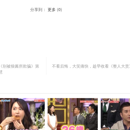
分享到：
更多
(
0
)
《别被狼酱所欺骗》第
不看后悔，大笑痛快，趁早收看《整人大赏》
慧