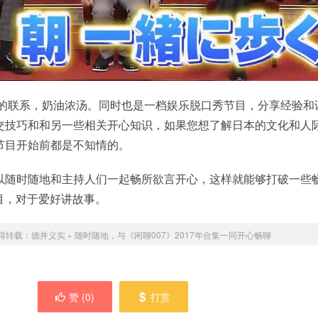
间的联系，奶油浓汤。同时也是一档娱乐脱口秀节目，分享经验和
交技巧和和另一些相关开心知识，如果您想了解日本的文化和人
节目开始前都是不知情的。
以随时随地和主持人们一起畅所欲言开心，这样就能够打破一些
节目，对于爱好讲故事。
得转载：
德井义实
»
随时随地，与《闲聊007》2017年合集一同开心畅聊
赞 (
0
)
打赏