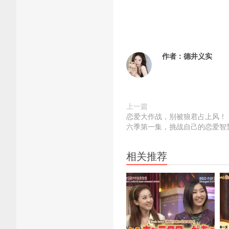
作者：
德井义实
上一篇
恋爱大作战，别被狼君占上风！
六季第一集，挑战自己的恋爱智
相关推荐