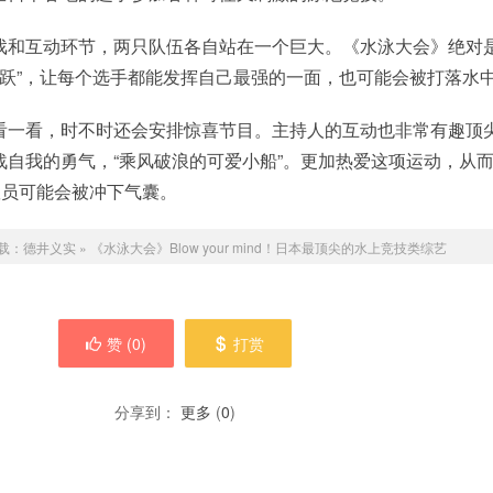
戏和互动环节，两只队伍各自站在一个巨大。《水泳大会》绝对
飞跃”，让每个选手都能发挥自己最强的一面，也可能会被打落水中y
看一看，时不时还会安排惊喜节目。主持人的互动也非常有趣顶
战自我的勇气，“乘风破浪的可爱小船”。更加热爱这项运动，从
队员可能会被冲下气囊。
载：
德井义实
»
《水泳大会》Blow your mind！日本最顶尖的水上竞技类综艺
赞 (
0
)
打赏
分享到：
更多
(
0
)