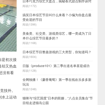
日本巧克力综艺大盘点，揭秘各式甜点制作诀窍
阅读(1172)
搞笑日本综艺节目叫什么来着？小编为你盘点最
受欢迎的节目
阅读(1396)
美食类、社交类、游戏类综艺，哪一类成为了日
本什么综艺节目最多的？
阅读(1168)
日本综艺节目整蛊游戏的三大类型，你知道吗？
阅读(1604)
你是初次接
日版《produce101》第二季出道名单喜迎成功
怪却又热血
阅读(1128)
还没有看
全网独播！《麝香葡萄》第一季在线欢乐多多新
玩法
阅读(1248)
了竞技外。
到水上运动
猫咪与“综艺国度”日本的联姻，“八点全员集合”节
目组走进猫岛公园