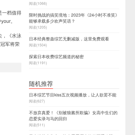
阅读(1066)
是一档值得
限时挑战的搞笑境地：2023年《24小时不准笑》
our。
能够承载多少欢声笑语？
阅读(1205)
尖，《水泳
日本经典整蛊综艺无删减版，这里免费观看
而冠军将荣
阅读(1504)
探索日本收费综艺频道的秘密
阅读(1191)
随机推荐
日本综艺节目kiss五次视频播放，让人欲罢不能
阅读(627)
不放弃真爱！《别被狼酱所欺骗》女高中生们的
恋爱实录与马的回归
阅读(511)