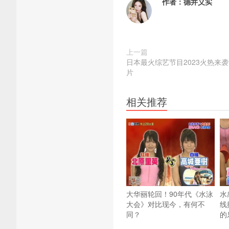
作者：
德井义实
上一篇
日本最火综艺节目2023火热来
片
相关推荐
大华丽轮回！90年代《水泳
水
大会》对比现今，有何不
线
同？
的