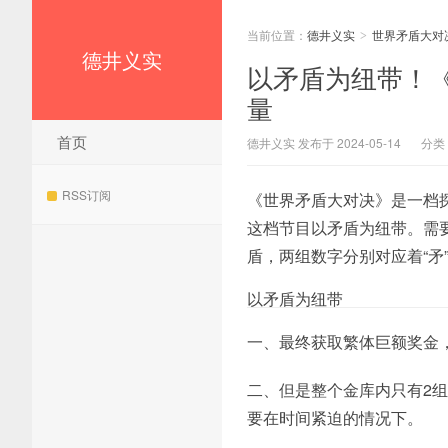
当前位置：
德井义实
世界矛盾大对
>
德井义实
以矛盾为纽带！
量
首页
德井义实 发布于 2024-05-14
分类
RSS订阅
《世界矛盾大对决》是一档
这档节目以矛盾为纽带。需
盾，两组数字分别对应着“矛
以矛盾为纽带
一、最终获取繁体巨额奖金
二、但是整个金库内只有2
要在时间紧迫的情况下。