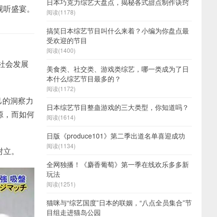
日本巧克力综艺大盘点，揭秘各式甜点制作诀窍
视听盛宴。
阅读(1178)
搞笑日本综艺节目叫什么来着？小编为你盘点最
受欢迎的节目
阅读(1400)
社会发展
美食类、社交类、游戏类综艺，哪一类成为了日
本什么综艺节目最多的？
阅读(1172)
己的洞察力
日本综艺节目整蛊游戏的三大类型，你知道吗？
源，而如何
阅读(1614)
日版《produce101》第二季出道名单喜迎成功
阅读(1134)
对立。
全网独播！《麝香葡萄》第一季在线欢乐多多新
玩法
阅读(1251)
猫咪与“综艺国度”日本的联姻，“八点全员集合”节
目组走进猫岛公园