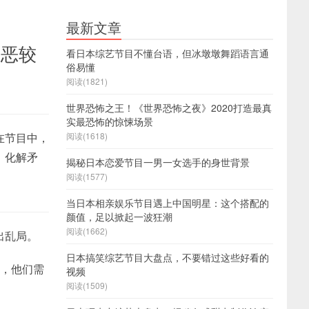
最新文章
善恶较
看日本综艺节目不懂台语，但冰墩墩舞蹈语言通
俗易懂
阅读(1821)
世界恐怖之王！《世界恐怖之夜》2020打造最真
实最恐怖的惊悚场景
在节目中，
阅读(1618)
，化解矛
揭秘日本恋爱节目一男一女选手的身世背景
阅读(1577)
当日本相亲娱乐节目遇上中国明星：这个搭配的
颜值，足以掀起一波狂潮
阅读(1662)
出乱局。
日本搞笑综艺节目大盘点，不要错过这些好看的
下，他们需
视频
阅读(1509)