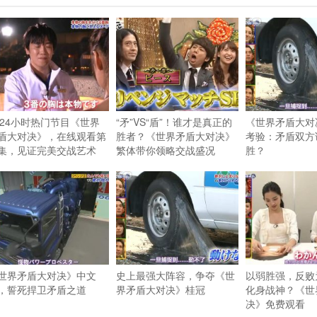
X24小时热门节目《世界
“矛”VS“盾”！谁才是真正的
《世界矛盾大对
盾大对决》，在线观看第
胜者？《世界矛盾大对决》
考验：矛盾双方
集，见证完美交战艺术
繁体带你领略交战盛况
胜？
世界矛盾大对决》中文
史上最强大阵容，争夺《世
以弱胜强，反败
，誓死捍卫矛盾之道
界矛盾大对决》桂冠
化身战神？《世
决》免费观看