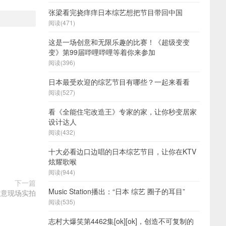
张梁看完挠痒痒日本综艺想把节目带回中国
阅读(471)
这是一场创意和无限乐趣的比赛！《超级变变
变》第99届哔哩哔哩等着你来参加
阅读(396)
日本最受欢迎的综艺节目有哪些？一起来看看
阅读(527)
看《全能住宅改造王》专家的家，让你秒变居家
设计达人
阅读(432)
十大必看边口边唱的日本综艺节目，让你在KTV
炫耀歌喉
阅读(944)
下一篇
Music Station播出：“日本 综艺 圈子的耳目”
创意现场实拍
阅读(535)
志村大爆笑第4462集[ok][ok]，创造不可复制的