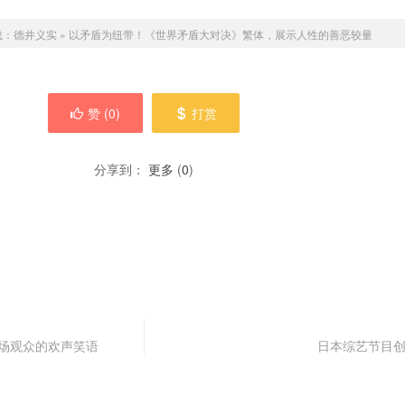
载：
德井义实
»
以矛盾为纽带！《世界矛盾大对决》繁体，展示人性的善恶较量
赞 (
0
)
打赏
分享到：
更多
(
0
)
满场观众的欢声笑语
日本综艺节目