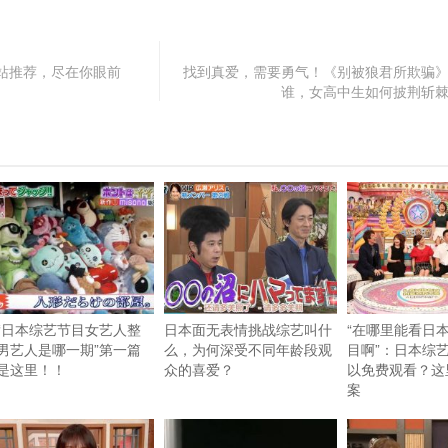
站推荐，尽在你眼前
找到真爱，需要勇气！《别被狼君所欺骗
谁，女高中生如何披荆斩
“日本综艺节目女艺人整
日本面无表情挑战综艺叫什
“在哪里能看日
男艺人是哪一期”第一篇
么，为何深受不同年龄段观
目啊”：日本综
是这里！！
众的喜爱？
以免费观看？这
案