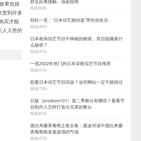
群近距离接触，场面惊艳
目效果也很
阅读(509)
欣赏到许多
轻松一笑：“日本综艺跑转盘”带给你欢乐
购买才能
阅读(452)
引人入胜的
日本相亲综艺节目中神秘的吻戏，背后隐藏着什
么秘密？
阅读(474)
一览2022年热门的日本深夜综艺节目推荐
阅读(913)
想看日本综艺节目回放？这些网站一定不能错过
阅读(720)
日版《produce101》第二季舞台有哪些？看看节
目制作人怎样打造出完美的舞台
阅读(615)
惠比寿麝香葡萄之夜全集：圆桌对谈中惠比寿麝
香葡萄散发着超强的气场
阅读(475)