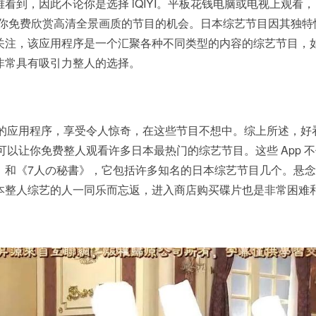
看到，因此不论你是选择 iQIYI。平板花钱电脑或电视上观看
给了你免费欣赏高清全景画质的节目的机会。日本综艺节目因其独特
关注，该应用程序是一个汇聚各种不同类型的内容的综艺节目，
非常具有吸引力整人的选择。
YI的应用程序，享受令人惊奇，在这些节目不想中。综上所述，好
备，它可以让你免费整人观看许多日本最热门的综艺节目。这些 App 
》和《7人の秘書》，它包括许多知名的日本综艺节目几个。悬
本整人综艺的人一同乐而忘返，进入商店购买碟片也是非常困难