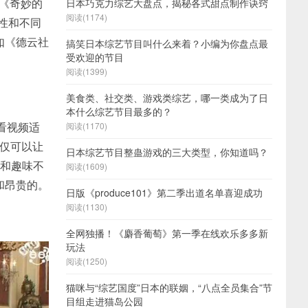
，《奇妙的
日本巧克力综艺大盘点，揭秘各式甜点制作诀窍
阅读(1174)
性和不同
如《德云社
搞笑日本综艺节目叫什么来着？小编为你盘点最
受欢迎的节目
阅读(1399)
美食类、社交类、游戏类综艺，哪一类成为了日
本什么综艺节目最多的？
看视频适
阅读(1170)
不仅可以让
日本综艺节目整蛊游戏的三大类型，你知道吗？
念和趣味不
阅读(1609)
和昂贵的。
日版《produce101》第二季出道名单喜迎成功
阅读(1130)
全网独播！《麝香葡萄》第一季在线欢乐多多新
玩法
阅读(1250)
猫咪与“综艺国度”日本的联姻，“八点全员集合”节
目组走进猫岛公园