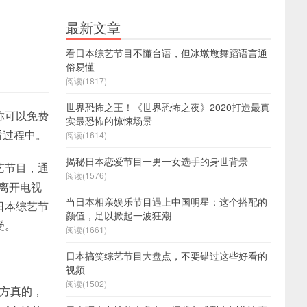
最新文章
看日本综艺节目不懂台语，但冰墩墩舞蹈语言通
俗易懂
阅读(1817)
世界恐怖之王！《世界恐怖之夜》2020打造最真
你可以免费
实最恐怖的惊悚场景
看过程中。
阅读(1614)
揭秘日本恋爱节目一男一女选手的身世背景
艺节目，通
阅读(1576)
渐离开电视
当日本相亲娱乐节目遇上中国明星：这个搭配的
日本综艺节
颜值，足以掀起一波狂潮
受。
阅读(1661)
日本搞笑综艺节目大盘点，不要错过这些好看的
视频
阅读(1502)
地方真的，