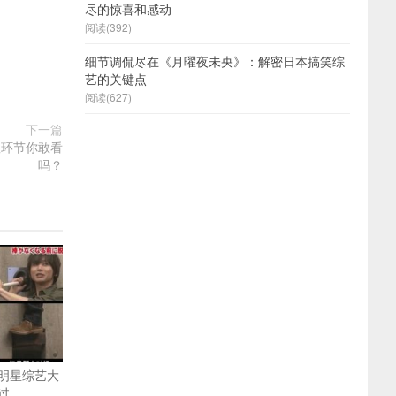
尽的惊喜和感动
阅读(392)
细节调侃尽在《月曜夜未央》：解密日本搞笑综
艺的关键点
阅读(627)
下一篇
蛊环节你敢看
吗？
明星综艺大
过