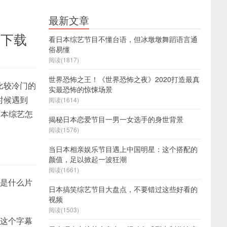
最新文章
幕下载
看日本综艺节目不懂台语，但冰墩墩舞蹈语言通
俗易懂
阅读(1817)
世界恐怖之王！《世界恐怖之夜》2020打造最真
比较冷门的
实最恐怖的惊悚场景
时候遇到
阅读(1614)
日本综艺怎
揭秘日本恋爱节目一男一女选手的身世背景
阅读(1576)
当日本相亲娱乐节目遇上中国明星：这个搭配的
颜值，足以掀起一波狂潮
阅读(1661)
的是什么片
日本搞笑综艺节目大盘点，不要错过这些好看的
视频
阅读(1503)
。这个字幕