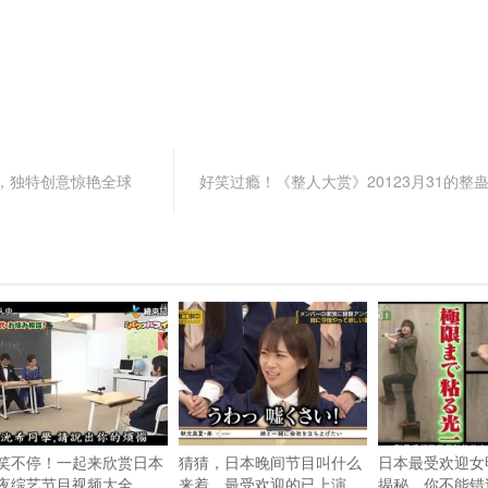
，独特创意惊艳全球
好笑过瘾！《整人大赏》20123月31的整
笑不停！一起来欣赏日本
猜猜，日本晚间节目叫什么
日本最受欢迎女
夜综艺节目视频大全
来着，最受欢迎的已上演
揭秘，你不能错