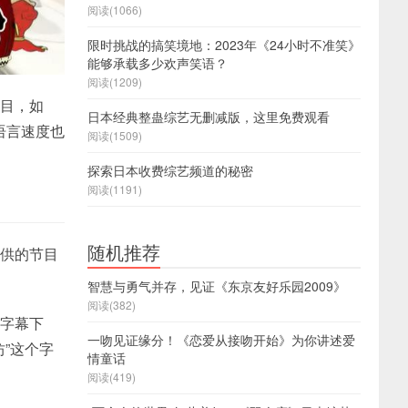
阅读(1066)
限时挑战的搞笑境地：2023年《24小时不准笑》
能够承载多少欢声笑语？
阅读(1209)
节目，如
日本经典整蛊综艺无删减版，这里免费观看
语言速度也
阅读(1509)
探索日本收费综艺频道的秘密
阅读(1191)
随机推荐
提供的节目
智慧与勇气并存，见证《东京友好乐园2009》
阅读(382)
语字幕下
一吻见证缘分！《恋爱从接吻开始》为你讲述爱
”这个字
情童话
阅读(419)