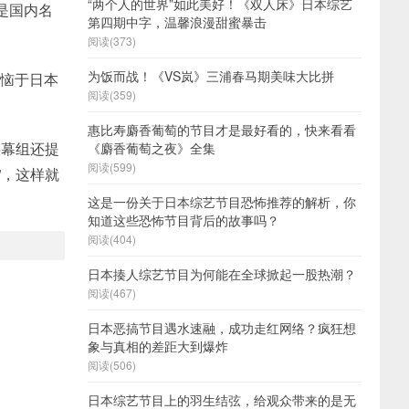
“两个人的世界”如此美好！《双人床》日本综艺
是国内名
第四期中字，温馨浪漫甜蜜暴击
阅读(373)
为饭而战！《VS岚》三浦春马期美味大比拼
苦恼于日本
阅读(359)
。
惠比寿麝香葡萄的节目才是最好看的，快来看看
字幕组还提
《麝香葡萄之夜》全集
阅读(599)
”，这样就
这是一份关于日本综艺节目恐怖推荐的解析，你
知道这些恐怖节目背后的故事吗？
阅读(404)
日本揍人综艺节目为何能在全球掀起一股热潮？
阅读(467)
日本恶搞节目遇水速融，成功走红网络？疯狂想
象与真相的差距大到爆炸
阅读(506)
日本综艺节目上的羽生结弦，给观众带来的是无