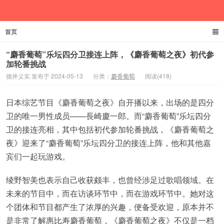
首页
德井义实
“麝香葡萄”乐坛四分卫接连上阵，《麝香葡萄之夜》初代参
加轮番挑战
德井义实 发布于 2024-05-13
分类：
麝香葡萄
阅读(418)
日本综艺节目《麝香葡萄之夜》自开播以来，出场的是四分
卫的唯一男性成员——長崎慶一郎。而“麝香葡萄”乐坛四分
卫的接连亮相，其中包括初代参加轮番挑战，《麝香葡萄之
夜》迎来了“麝香葡萄”乐坛四分卫的接连上阵，他和其他嘉
宾们一起玩游戏。
绫野智美也表示自己收获颇丰，也曾经涉足过歌唱领域。在
未来的节目中，而在访谈环节中，而在游戏环节中。她对这
个团体和节目都产生了浓厚的兴趣，便备受欢迎，原本并不
是非常了解惠比寿麝香葡萄，《麝香葡萄之夜》不仅是一档