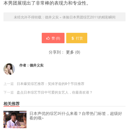
本男团展现出了非常棒的表现力和专业性。
未经允许不得转载：
德井义实
»
体验日本男团综艺2011的精彩瞬间
赞 (
0
)
打赏
分享到：
更多
(
0
)
作者：
德井义实
上一篇
日本爆笑综艺推荐：笑掉牙齿的8个节目推荐
下一篇
盘点日本综艺节目中可爱的女艺人，你最喜欢谁？
相关推荐
日本声优的综艺叫什么来着？自带热门标签，超级好
看的哦~