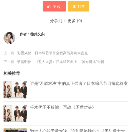
赞 (
0
)
打赏
分享到：
更多
(
0
)
作者：
德井义实
上一篇
彩蛋揭秘！日本综艺节目全程高能亮点大盘点
下一篇
节奏明快，《整人大赏》日本综艺奉上：“神奇魔术”合辑
相关推荐
谁是“矛盾对决”中的真正强者？日本综艺节目揭晓答案
笹木优子不服输，再战《矛盾对决》
激动人心的矛盾对决，谁能最终胜出？《矛与盾大对