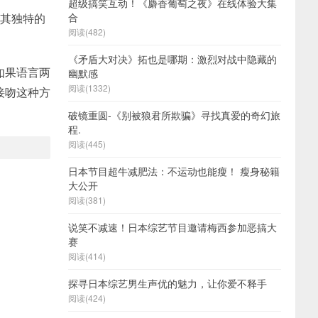
超级搞笑互动！《麝香葡萄之夜》在线体验大集
以其独特的
合
阅读(482)
《矛盾大对决》拓也是哪期：激烈对战中隐藏的
如果语言两
幽默感
阅读(1332)
接吻这种方
破镜重圆-《别被狼君所欺骗》寻找真爱的奇幻旅
程.
阅读(445)
日本节目超牛减肥法：不运动也能瘦！ 瘦身秘籍
大公开
阅读(381)
说笑不减速！日本综艺节目邀请梅西参加恶搞大
赛
阅读(414)
探寻日本综艺男生声优的魅力，让你爱不释手
阅读(424)