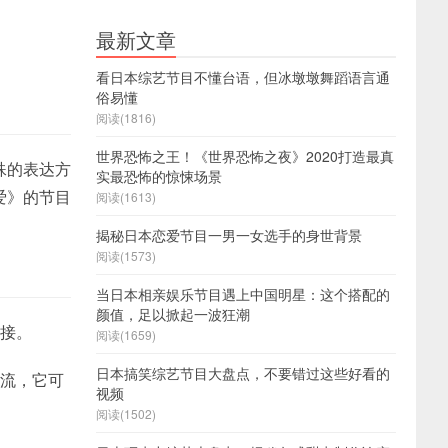
最新文章
？
看日本综艺节目不懂台语，但冰墩墩舞蹈语言通
俗易懂
阅读(1816)
世界恐怖之王！《世界恐怖之夜》2020打造最真
殊的表达方
实最恐怖的惊悚场景
爱》的节目
阅读(1613)
揭秘日本恋爱节目一男一女选手的身世背景
阅读(1573)
当日本相亲娱乐节目遇上中国明星：这个搭配的
颜值，足以掀起一波狂潮
直接。
阅读(1659)
日本搞笑综艺节目大盘点，不要错过这些好看的
交流，它可
视频
阅读(1502)