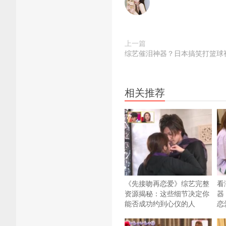
上一篇
综艺催泪神器？日本搞笑打篮球
相关推荐
《先接吻再恋爱》综艺完整
看
资源揭秘：这些细节决定你
器
能否成功约到心仪的人
恋