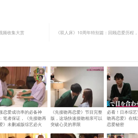
视频收集大赏
《双人床》10周年特别篇：回顾恋爱历程
涨恋爱成功率的必备神
《先接吻再恋爱》节目完整
必看！日本综艺
：笔者保证，《先接吻再
版，这场快速接吻相亲可以
吻再恋爱》在线
爱》未删减版综艺必火
突破心灵的界限
恋爱秘密