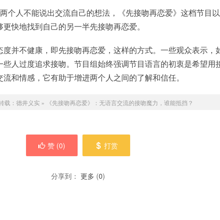
，两个人不能说出交流自己的想法，《先接吻再恋爱》这档节目
够更快地找到自己的另一半先接吻再恋爱。
态度并不健康，即先接吻再恋爱，这样的方式。一些观众表示，
一些人过度追求接吻。节目组始终强调节目语言的初衷是希望用
交流和情感，它有助于增进两个人之间的了解和信任。
转载：
德井义实
»
《先接吻再恋爱》：无语言交流的接吻魔力，谁能抵挡？
赞 (
0
)
打赏
分享到：
更多
(
0
)