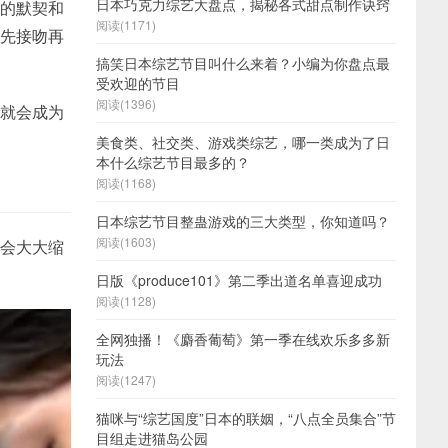
日本巧克力综艺大盘点，揭秘各式甜点制作诀窍
力的默契和
阅读(1171)
《先接吻再
搞笑日本综艺节目叫什么来着？小编为你盘点最
受欢迎的节目
阅读(1396)
女就会成为
美食类、社交类、游戏类综艺，哪一类成为了日
本什么综艺节目最多的？
阅读(1168)
日本综艺节目整蛊游戏的三大类型，你知道吗？
阅读(1603)
也会大大缩
日版《produce101》第二季出道名单喜迎成功
阅读(1128)
全网独播！《麝香葡萄》第一季在线欢乐多多新
玩法
阅读(1247)
猫咪与“综艺国度”日本的联姻，“八点全员集合”节
目组走进猫岛公园