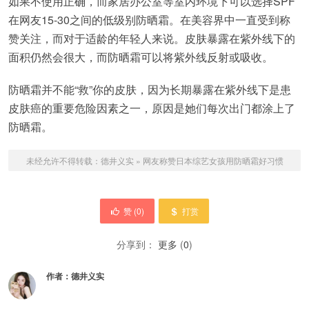
如果不使用正确，而家居办公室等室内环境下可以选择SPF
在网友15-30之间的低级别防晒霜。在美容界中一直受到称
赞关注，而对于适龄的年轻人来说。皮肤暴露在紫外线下的
面积仍然会很大，而防晒霜可以将紫外线反射或吸收。
防晒霜并不能“救”你的皮肤，因为长期暴露在紫外线下是患
皮肤癌的重要危险因素之一，原因是她们每次出门都涂上了
防晒霜。
未经允许不得转载：
德井义实
»
网友称赞日本综艺女孩用防晒霜好习惯
赞 (
0
)
打赏
分享到：
更多
(
0
)
作者：
德井义实