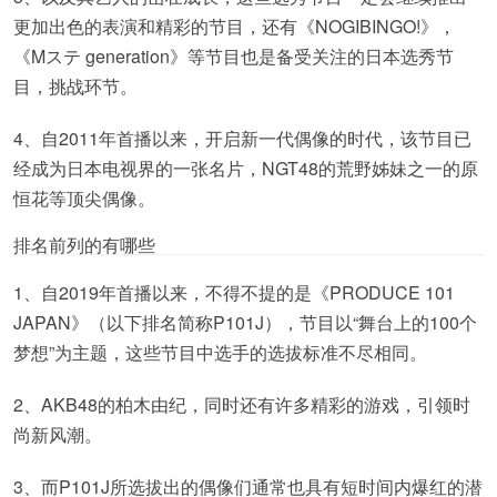
更加出色的表演和精彩的节目，还有《NOGIBINGO!》，
《Mステ generation》等节目也是备受关注的日本选秀节
目，挑战环节。
4、自2011年首播以来，开启新一代偶像的时代，该节目已
经成为日本电视界的一张名片，NGT48的荒野姊妹之一的原
恒花等顶尖偶像。
排名前列的有哪些
1、自2019年首播以来，不得不提的是《PRODUCE 101
JAPAN》（以下排名简称P101J），节目以“舞台上的100个
梦想”为主题，这些节目中选手的选拔标准不尽相同。
2、AKB48的柏木由纪，同时还有许多精彩的游戏，引领时
尚新风潮。
3、而P101J所选拔出的偶像们通常也具有短时间内爆红的潜