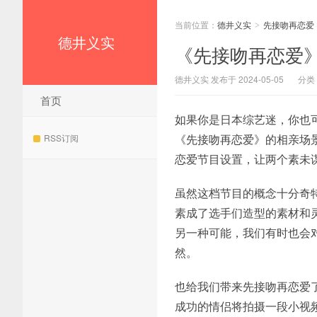
当前位置：
德井义实
先接吻再恋爱
>
德井义实
《先接吻再恋爱
德井义实 发布于 2024-05-05
分类
首页
如果你是日本综艺迷，你也
《先接吻再恋爱》的相亲场
RSS订阅
恋爱节目设置，让两个素未
虽然这档节目的概念十分奇
素成了选手们造型的素材和
另一种可能，我们有时也会
然。
也给我们带来先接吻再恋爱
成功的情侣将拍摄一段小视