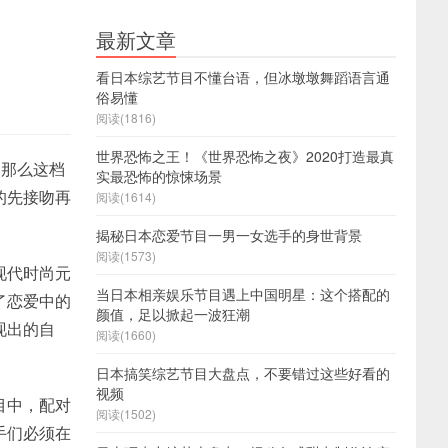
最新文章
看日本综艺节目不懂台语，但冰墩墩舞蹈语言通
俗易懂
阅读(1816)
世界恐怖之王！《世界恐怖之夜》2020打造最真
。那么这档
实最恐怖的惊悚场景
的先接吻再
阅读(1614)
揭秘日本恋爱节目一男一女选手的身世背景
阅读(1573)
现代时尚元
当日本相亲娱乐节目遇上中国明星：这个搭配的
了恋爱中的
颜值，足以掀起一波狂潮
现出的自
阅读(1660)
日本搞笑综艺节目大盘点，不要错过这些好看的
视频
目中，配对
阅读(1502)
手们必须在