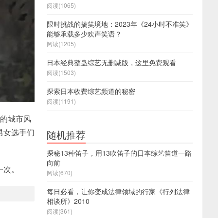
阅读(1065)
限时挑战的搞笑境地：2023年《24小时不准笑》
能够承载多少欢声笑语？
阅读(1205)
日本经典整蛊综艺无删减版，这里免费观看
阅读(1503)
探索日本收费综艺频道的秘密
阅读(1191)
好的城市风
男女选手们
随机推荐
探秘13种笛子，用13吹笛子的日本综艺笛道一路
向前
一次。
阅读(670)
每日必看，让你变成法律领域的行家《行列法律
相谈所》2010
阅读(361)