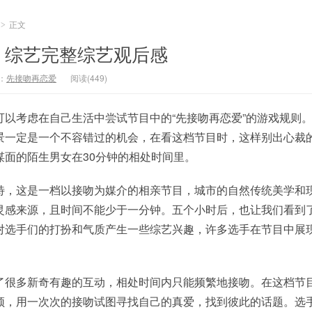
正文
>
》综艺完整综艺观后感
：
先接吻再恋爱
阅读(449)
可以考虑在自己生活中尝试节目中的“先接吻再恋爱”的游戏规则
景一定是一个不容错过的机会，在看这档节目时，这样别出心裁
谋面的陌生男女在30分钟的相处时间里。
特，这是一档以接吻为媒介的相亲节目，城市的自然传统美学和
灵感来源，且时间不能少于一分钟。五个小时后，也让我们看到
对选手们的打扮和气质产生一些综艺兴趣，许多选手在节目中展
了很多新奇有趣的互动，相处时间内只能频繁地接吻。在这档节
频，用一次次的接吻试图寻找自己的真爱，找到彼此的话题。选