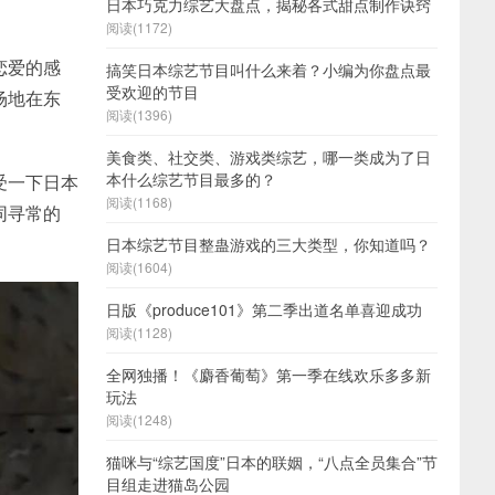
日本巧克力综艺大盘点，揭秘各式甜点制作诀窍
。
阅读(1172)
恋爱的感
搞笑日本综艺节目叫什么来着？小编为你盘点最
受欢迎的节目
场地在东
阅读(1396)
美食类、社交类、游戏类综艺，哪一类成为了日
本什么综艺节目最多的？
受一下日本
阅读(1168)
同寻常的
日本综艺节目整蛊游戏的三大类型，你知道吗？
阅读(1604)
日版《produce101》第二季出道名单喜迎成功
阅读(1128)
全网独播！《麝香葡萄》第一季在线欢乐多多新
玩法
阅读(1248)
猫咪与“综艺国度”日本的联姻，“八点全员集合”节
目组走进猫岛公园