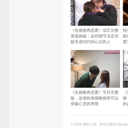
《先接吻再恋爱》综艺完整
陌
资源揭秘：这些细节决定你
能
能否成功约到心仪的人
爱
《先接吻再恋爱》节目完整
《
版，这场快速接吻相亲可以
秘
突破心灵的界限
的
© 2026
德井义实
本站主题由
flquxg