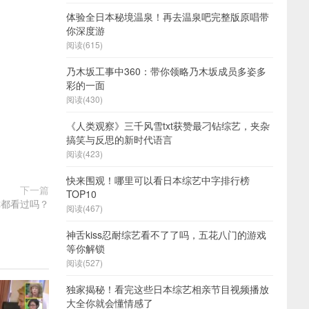
体验全日本秘境温泉！再去温泉吧完整版原唱带
你深度游
阅读(615)
乃木坂工事中360：带你领略乃木坂成员多姿多
彩的一面
阅读(430)
《人类观察》三千风雪txt获赞最刁钻综艺，夹杂
搞笑与反思的新时代语言
阅读(423)
快来围观！哪里可以看日本综艺中字排行榜
下一篇
TOP10
你都看过吗？
阅读(467)
神舌kiss忍耐综艺看不了了吗，五花八门的游戏
等你解锁
阅读(527)
独家揭秘！看完这些日本综艺相亲节目视频播放
大全你就会懂情感了