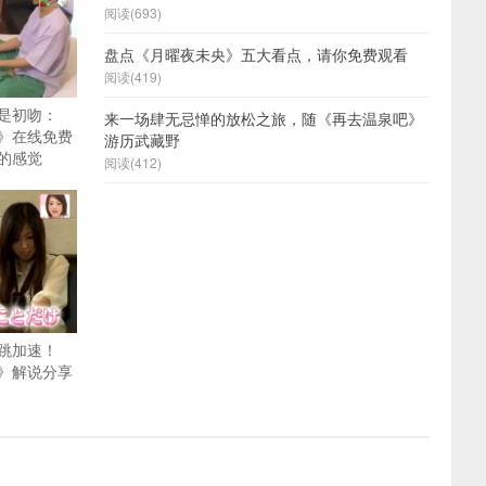
阅读(693)
盘点《月曜夜未央》五大看点，请你免费观看
阅读(419)
是初吻：
来一场肆无忌惮的放松之旅，随《再去温泉吧》
》在线免费
游历武藏野
的感觉
阅读(412)
跳加速！
》解说分享