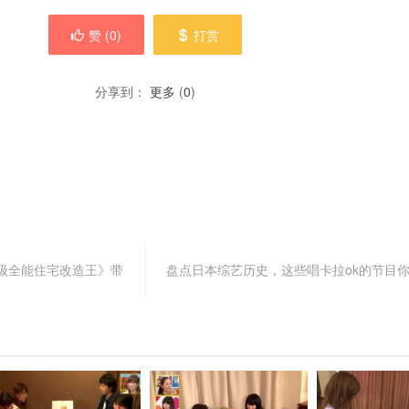
赞 (
0
)
打赏
分享到：
更多
(
0
)
级全能住宅改造王》带
盘点日本综艺历史，这些唱卡拉ok的节目