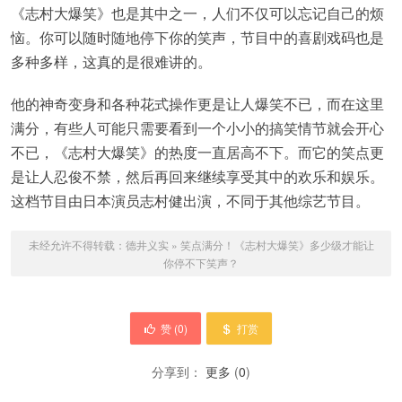
《志村大爆笑》也是其中之一，人们不仅可以忘记自己的烦
恼。你可以随时随地停下你的笑声，节目中的喜剧戏码也是
多种多样，这真的是很难讲的。
他的神奇变身和各种花式操作更是让人爆笑不已，而在这里
满分，有些人可能只需要看到一个小小的搞笑情节就会开心
不已，《志村大爆笑》的热度一直居高不下。而它的笑点更
是让人忍俊不禁，然后再回来继续享受其中的欢乐和娱乐。
这档节目由日本演员志村健出演，不同于其他综艺节目。
未经允许不得转载：
德井义实
»
笑点满分！《志村大爆笑》多少级才能让
你停不下笑声？
赞 (
0
)
打赏
分享到：
更多
(
0
)