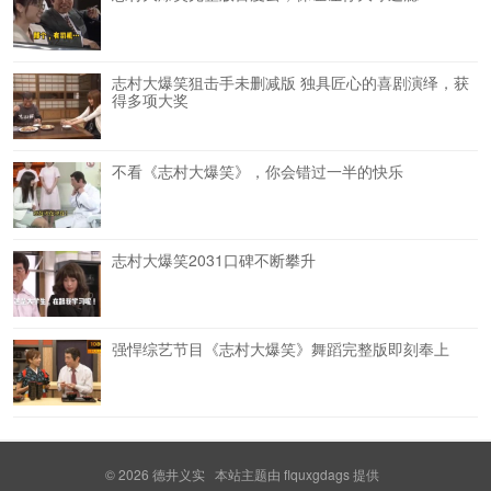
志村大爆笑狙击手未删减版 独具匠心的喜剧演绎，获
得多项大奖
不看《志村大爆笑》，你会错过一半的快乐
志村大爆笑2031口碑不断攀升
强悍综艺节目《志村大爆笑》舞蹈完整版即刻奉上
© 2026
德井义实
本站主题由
flquxgdags
提供