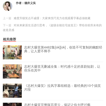
作者：
德井义实
上一篇
难度升级笑点不减缓：大家来找巧克力在线观看字幕必须收藏
下一篇
对未来家居生活进行思考，《超级全能住宅改造王》带给你前所未有的
改造灵感
相关推荐
志村大爆笑第4462集[ok][ok]，创造不可复制的幽默经
典，让人爱不释手
志村大爆笑无删减全集：时代感十足的喜剧短剧，让
你乐在其中
《志村大爆笑》拉风字幕组精选：最经典的10个搞笑
片段
志村大爆笑完整版百度云，保证让你大呼过瘾