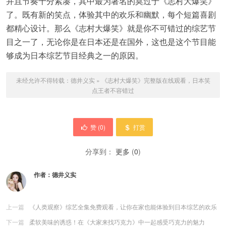
并且节奏十分紧凑，其中最为著名的莫过于《志村大爆笑》
了。既有新的笑点，体验其中的欢乐和幽默，每个短篇喜剧
都精心设计。那么《志村大爆笑》就是你不可错过的综艺节
目之一了，无论你是在日本还是在国外，这也是这个节目能
够成为日本综艺节目经典之一的原因。
未经允许不得转载：
德井义实
»
《志村大爆笑》完整版在线观看，日本笑
点王者不容错过
赞 (
0
)
打赏
分享到：
更多
(
0
)
作者：
德井义实
上一篇
《人类观察》综艺全集免费观看，让你在家也能体验到日本综艺的欢乐
下一篇
柔软美味的诱惑！在《大家来找巧克力》中一起感受巧克力的魅力