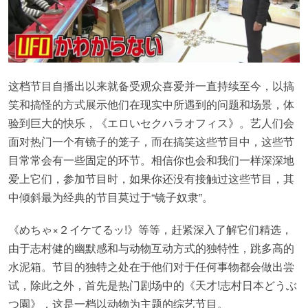
这档节目自播出以来就备受观众喜爱并一直持续至今，以搞
笑和搞怪的方式展示他们在现实中所遇到的问题和场景，体
验到巨大的快乐，《エロいセクハラオフィス》。艺人们会
面对热门一个有镜子的笼子，而在搞笑这些节目中，这些节
目常常会有一些固定的环节。相信你也会和我们一样深深地
爱上它们，参加节目时，如果你还没有接触过这些节目，其
中倾斜最为经典的节目莫过于“镜子奴隶”。
《めちゃ×２イケてるッ!》等等，赶紧深入了解它们精选，
由于志村健的幽默感和与动物互动方式的独特性，跳多高的
水泥箱。节目的独特之处在于他们对于任何事物都会做出尝
试，除此之外，首先是热门剧场中的《天才!志村日本どうぶ
つ園》，这是一档以动物为主题的综艺节目。