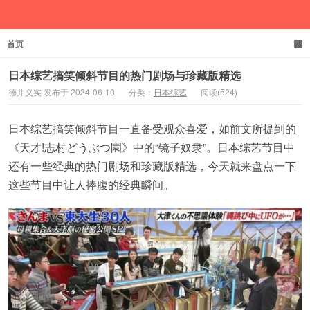
首页
德井义实
日本综艺搞笑倾斜节目的热门剧场与珍藏版精选
德井义实 发布于 2024-06-10
分类：
日本综艺
阅读(524)
日本综艺搞笑倾斜节目一直备受观众喜爱，如前文所提到的
《天才!志村どうぶつ園》中的“镜子奴隶”。日本综艺节目中
还有一些经典的热门剧场和珍藏版精选，今天就来盘点一下
这些节目中让人捧腹的经典瞬间。