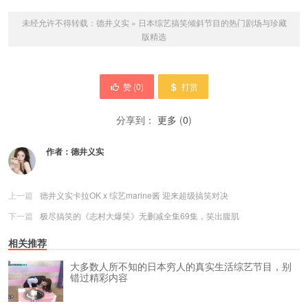
未经允许不得转载：
德井义实
»
日本综艺搞笑倾斜节目的热门剧场与珍藏
版精选
赞 (
0
)
打赏
分享到：
更多
(
0
)
作者：
德井义实
上一篇
德井义实卡拉OK x 综艺marine酱 迎来超级搞笑对决
下一篇
极尽搞笑的《志村大爆笑》无删减全集69集，笑出腹肌
相关推荐
大多数人所不知的日本穷人的真实生活综艺节目，别
错过精彩内容