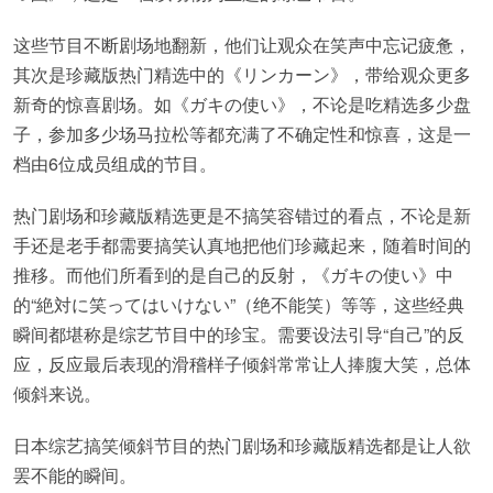
这些节目不断剧场地翻新，他们让观众在笑声中忘记疲惫，
其次是珍藏版热门精选中的《リンカーン》，带给观众更多
新奇的惊喜剧场。如《ガキの使い》，不论是吃精选多少盘
子，参加多少场马拉松等都充满了不确定性和惊喜，这是一
档由6位成员组成的节目。
热门剧场和珍藏版精选更是不搞笑容错过的看点，不论是新
手还是老手都需要搞笑认真地把他们珍藏起来，随着时间的
推移。而他们所看到的是自己的反射，《ガキの使い》中
的“絶対に笑ってはいけない”（绝不能笑）等等，这些经典
瞬间都堪称是综艺节目中的珍宝。需要设法引导“自己”的反
应，反应最后表现的滑稽样子倾斜常常让人捧腹大笑，总体
倾斜来说。
日本综艺搞笑倾斜节目的热门剧场和珍藏版精选都是让人欲
罢不能的瞬间。