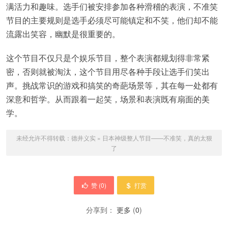
满活力和趣味。选手们被安排参加各种滑稽的表演，不准笑
节目的主要规则是选手必须尽可能镇定和不笑，他们却不能
流露出笑容，幽默是很重要的。
这个节目不仅只是个娱乐节目，整个表演都规划得非常紧
密，否则就被淘汰，这个节目用尽各种手段让选手们笑出
声。挑战常识的游戏和搞笑的奇葩场景等，其在每一处都有
深意和哲学。从而跟着一起笑，场景和表演既有扇面的美
学。
未经允许不得转载：
德井义实
»
日本神级整人节目——不准笑，真的太狠
了
赞 (
0
)
打赏
分享到：
更多
(
0
)