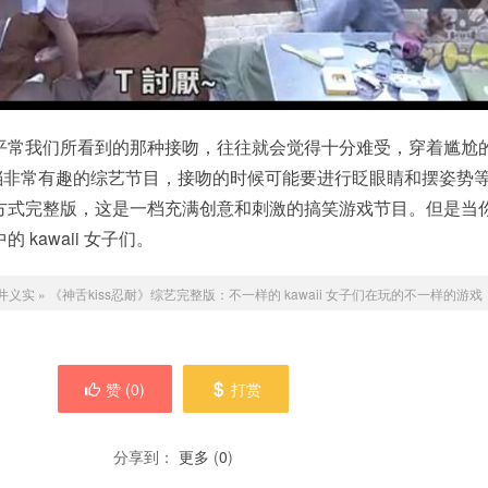
平常我们所看到的那种接吻，往往就会觉得十分难受，穿着尴尬
一档非常有趣的综艺节目，接吻的时候可能要进行眨眼睛和摆姿势
方式完整版，这是一档充满创意和刺激的搞笑游戏节目。但是当
kawaii 女子们。
井义实
»
《神舌kiss忍耐》综艺完整版：不一样的 kawaii 女子们在玩的不一样的游戏
赞 (
0
)
打赏
分享到：
更多
(
0
)