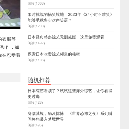
阅读(1063)
限时挑战的搞笑境地：2023年《24小时不准笑》
能够承载多少欢声笑语？
阅读(1203)
日本经典整蛊综艺无删减版，这里免费观看
的衣服等
阅读(1497)
等动作，如
探索日本收费综艺频道的秘密
你在忍受着
阅读(1186)
随机推荐
日本综艺看烦了？试试这些海外综艺，让你看得
更过瘾
阅读(423)
身临其境，触及惊悚，《世界恐怖之夜》系列瞬
间将您带入梦境世界
阅读(495)