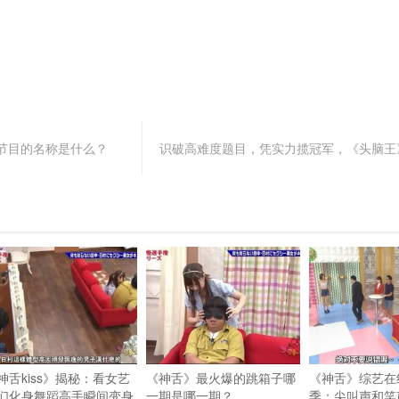
节目的名称是什么？
识破高难度题目，凭实力揽冠军，《头脑王》
神舌kiss》揭秘：看女艺
《神舌》最火爆的跳箱子哪
《神舌》综艺在
们化身舞蹈高手瞬间变身
一期是哪一期？
季：尖叫声和笑