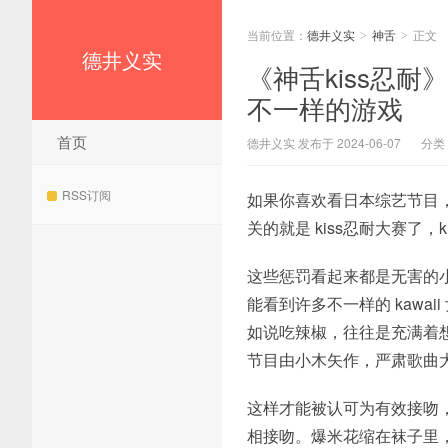
当前位置：
德井义实
神舌
正文
>
>
德井义实
《神舌kiss忍耐
不一样的游戏
首页
德井义实 发布于 2024-06-07
分类
RSS订阅
如果你喜欢看日本综艺节目
关的就是 kiss忍耐大赛了
这些惩罚看起来都是无害的小
能看到许多不一样的 kawa
如说吃辣椒，往往是充满着
节目由小木矢作，严肃歌曲
这样才能被认可为有效接吻
相接吻。爆米花缩在袜子里