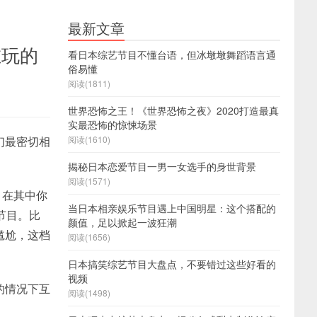
最新文章
在玩的
看日本综艺节目不懂台语，但冰墩墩舞蹈语言通
俗易懂
阅读(1811)
世界恐怖之王！《世界恐怖之夜》2020打造最真
实最恐怖的惊悚场景
们最密切相
阅读(1610)
揭秘日本恋爱节目一男一女选手的身世背景
阅读(1571)
，在其中你
当日本相亲娱乐节目遇上中国明星：这个搭配的
笑节目。比
颜值，足以掀起一波狂潮
尴尬，这档
阅读(1656)
日本搞笑综艺节目大盘点，不要错过这些好看的
视频
的情况下互
阅读(1498)