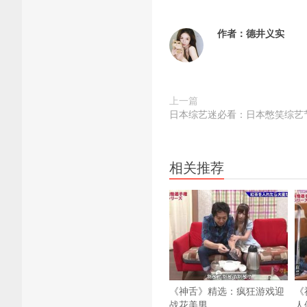
作者：
德井义实
上一篇
日本综艺迷必看：日本憋笑综艺
相关推荐
《神舌》精选：疯狂游戏迎
《
战花美男
人