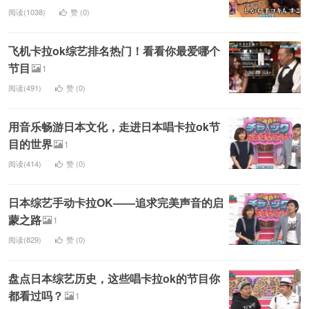
阅读(1038)
赞 (
0
)
飞机卡拉ok综艺排名热门！看看你最爱哪个
节目
1
阅读(491)
赞 (
0
)
用音乐畅游日本文化，走进日本唱卡拉ok节
目的世界
1
阅读(414)
赞 (
0
)
日本综艺手动卡拉OK——追求完美声音的启
蒙之路
1
阅读(829)
赞 (
0
)
盘点日本综艺历史，这些唱卡拉ok的节目你
都看过吗？
1