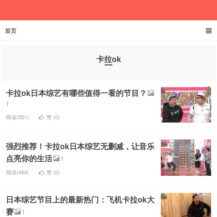
首页
德井义实
卡拉ok
卡拉ok日本综艺有哪些值得一看的节目？
1
阅读(521)
赞 (
0
)
强烈推荐！卡拉ok日本综艺无删减，让音乐
点亮你的生活
1
阅读(464)
赞 (
0
)
日本综艺节目上的最新热门：飞机卡拉ok大
赛
1