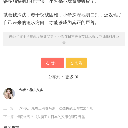
很多独特的料理方法，小希毫不犹豫地答应了。
就会被淘汰，敢于突破困难，小希深深地明白到，还发现了
自己未来的追求方向，才能够成为真正的巨兽。
未经允许不得转载：
德井义实
»
小希在日本美食节目纪录片中挑战料理巨
兽
赞 (
0
)
打赏
分享到：
更多
(
0
)
作者：
德井义实
上一篇
《VS岚》最燃三浦春马期！这些挑战让你欲罢不能
下一篇
情商逆袭？《头脑王》日本的实用心理学课堂
相关推荐