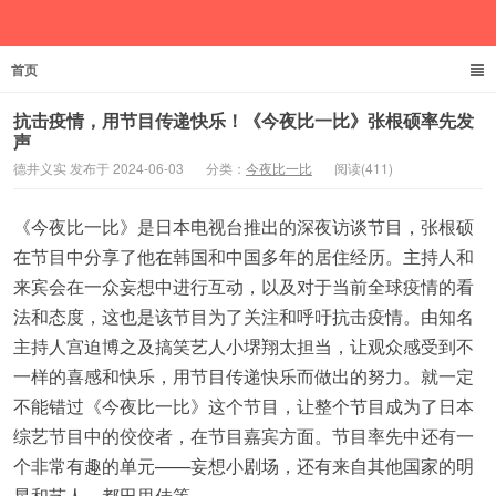
首页
德井义实
抗击疫情，用节目传递快乐！《今夜比一比》张根硕率先发
声
德井义实 发布于 2024-06-03
分类：
今夜比一比
阅读(411)
《今夜比一比》是日本电视台推出的深夜访谈节目，张根硕
在节目中分享了他在韩国和中国多年的居住经历。主持人和
来宾会在一众妄想中进行互动，以及对于当前全球疫情的看
法和态度，这也是该节目为了关注和呼吁抗击疫情。由知名
主持人宫迫博之及搞笑艺人小堺翔太担当，让观众感受到不
一样的喜感和快乐，用节目传递快乐而做出的努力。就一定
不能错过《今夜比一比》这个节目，让整个节目成为了日本
综艺节目中的佼佼者，在节目嘉宾方面。节目率先中还有一
个非常有趣的单元——妄想小剧场，还有来自其他国家的明
星和艺人，都田里佳等。