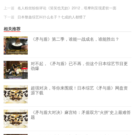
上一篇
名人粉丝纷纷评论《笑笑也无妨》2012，塔摩利呈现柔软一面
下一篇
日本整蛊综艺叫什么名子？七成的人都懵了
相关推荐
《矛与盾》第二季，谁能一战成名，谁能胜出？
对不起，《矛与盾》已不再，但这个日本综艺节目更
劲爆
超强对决，等你来围观！日本综艺《矛与盾》网盘资
源下载
《矛与盾大对决》麻宫铃：矛盾双方“火拼”史上最难答
题