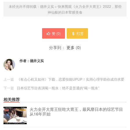
未经允许不得转载：
德井义实
»
快来围观《火力全开大胃王》2022，那些
神仙般的日本荤腥美食
赞 (
0
)
打赏
分享到：
更多
(
0
)
作者：
德井义实
上一篇
《有点心机又如何》下载，恋爱技能UPUP！实用心理学助你成功求爱
下一篇
日本综艺节目表演喝一瓶水：绝不是普通的“喝一瓶水”
相关推荐
火力全开大胃王狂吃大胃王，最风靡日本的综艺节目
从16年开始