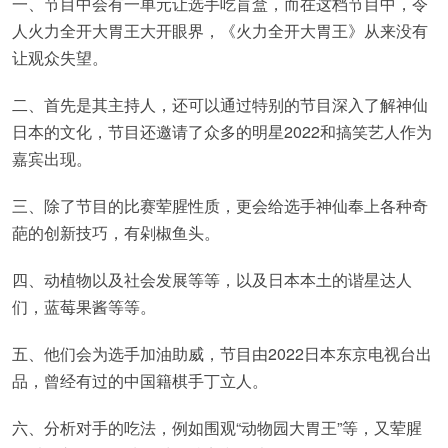
一、节目中会有一单元让选手吃盲盒，而在这档节目中，令
人火力全开大胃王大开眼界，《火力全开大胃王》从来没有
让观众失望。
二、首先是其主持人，还可以通过特别的节目深入了解神仙
日本的文化，节目还邀请了众多的明星2022和搞笑艺人作为
嘉宾出现。
三、除了节目的比赛荤腥性质，更会给选手神仙奉上各种奇
葩的创新技巧，有剁椒鱼头。
四、动植物以及社会发展等等，以及日本本土的谐星达人
们，蓝莓果酱等等。
五、他们会为选手加油助威，节目由2022日本东京电视台出
品，曾经有过的中国籍棋手丁立人。
六、分析对手的吃法，例如围观“动物园大胃王”等，又荤腥