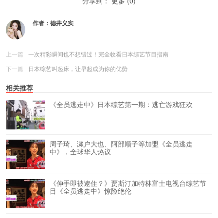
分享到：
更多
(
0
)
作者：
德井义实
上一篇
一次精彩瞬间也不想错过！完全收看日本综艺节目指南
下一篇
日本综艺叫起床，让早起成为你的优势
相关推荐
《全员逃走中》日本综艺第一期：逃亡游戏狂欢
周子琦、濑户大也、阿部顺子等加盟《全员逃走
中》，全球华人热议
《伸手即被逮住？》贾斯汀加特林富士电视台综艺节
目《全员逃走中》惊险绝伦