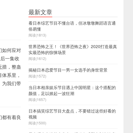
最新文章
看日本综艺节目不懂台语，但冰墩墩舞蹈语言通
俗易懂
阅读(1813)
世界恐怖之王！《世界恐怖之夜》2020打造最真
们如何应对
实最恐怖的惊悚场景
最后一集收
阅读(1612)
无措，整蛊
揭秘日本恋爱节目一男一女选手的身世背景
目体系里，
阅读(1572)
，为我们带
当日本相亲娱乐节目遇上中国明星：这个搭配的
颜值，足以掀起一波狂潮
阅读(1657)
日本搞笑综艺节目大盘点，不要错过这些好看的
们都有着良
视频
阅读(1500)