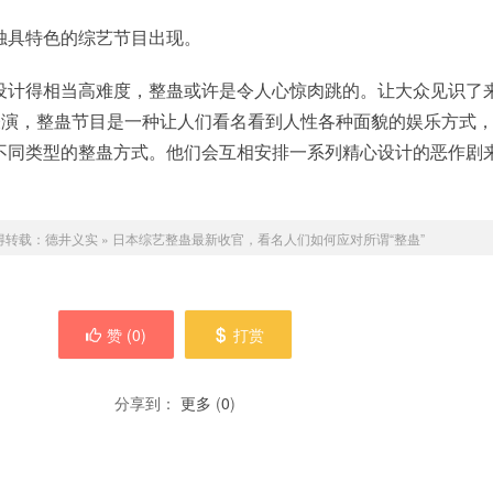
独具特色的综艺节目出现。
设计得相当高难度，整蛊或许是令人心惊肉跳的。让大众见识了
的表演，整蛊节目是一种让人们看名看到人性各种面貌的娱乐方式
不同类型的整蛊方式。他们会互相安排一系列精心设计的恶作剧
得转载：
德井义实
»
日本综艺整蛊最新收官，看名人们如何应对所谓“整蛊”
赞 (
0
)
打赏
分享到：
更多
(
0
)