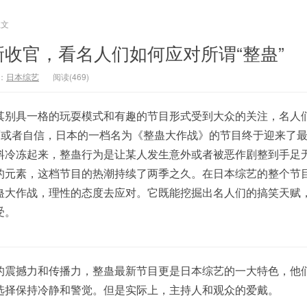
正文
收官，看名人们如何应对所谓“整蛊”
：
日本综艺
阅读(469)
其别具一格的玩耍模式和有趣的节目形式受到大众的关注，名人
颜面或者自信，日本的一档名为《整蛊大作战》的节目终于迎来了
料冷冻起来，整蛊行为是让某人发生意外或者被恶作剧整到手足
的元素，这档节目的热潮持续了两季之久。在日本综艺的整个节
蛊大作战，理性的态度去应对。它既能挖掘出名人们的搞笑天赋
受。
的震撼力和传播力，整蛊最新节目更是日本综艺的一大特色，他
选择保持冷静和警觉。但是实际上，主持人和观众的爱戴。