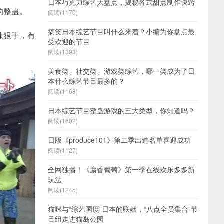
日本巧克力综艺大盘点，揭秘各式甜点制作诀窍
的整蛊。
阅读(1170)
搞笑日本综艺节目叫什么来着？小编为你盘点最
辣狠手，有
受欢迎的节目
阅读(1393)
美食类、社交类、游戏类综艺，哪一类成为了日
本什么综艺节目最多的？
阅读(1168)
日本综艺节目整蛊游戏的三大类型，你知道吗？
阅读(1602)
日版《produce101》第二季出道名单喜迎成功
阅读(1127)
全网独播！《麝香葡萄》第一季在线欢乐多多新
玩法
阅读(1245)
猫咪与“综艺国度”日本的联姻，“八点全员集合”节
目组走进猫岛公园