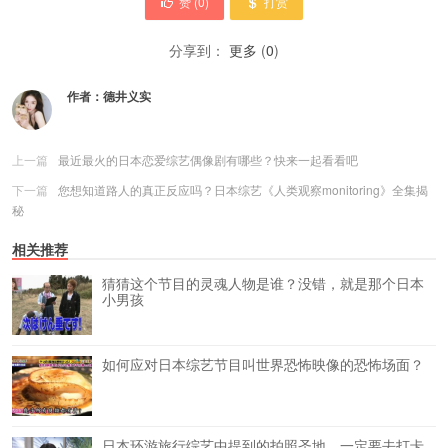
赞 (
0
)
打赏
分享到：
更多
(
0
)
作者：
德井义实
上一篇
最近最火的日本恋爱综艺偶像剧有哪些？快来一起看看吧
下一篇
您想知道路人的真正反应吗？日本综艺《人类观察monitoring》全集揭
秘
相关推荐
猜猜这个节目的灵魂人物是谁？没错，就是那个日本
小男孩
如何应对日本综艺节目叫世界恐怖映像的恐怖场面？
日本环游旅行综艺中提到的拍照圣地，一定要去打卡