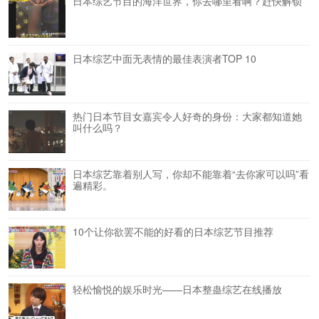
日本综艺节目的海洋世界，你去哪里看啊？赶快解锁
日本综艺中面无表情的最佳表演者TOP 10
热门日本节目女嘉宾令人好奇的身份：大家都知道她
叫什么吗？
日本综艺靠着别人写，你却不能靠着“去你家可以吗”看
遍精彩。
10个让你欲罢不能的好看的日本综艺节目推荐
轻松愉悦的娱乐时光——日本整蛊综艺在线播放