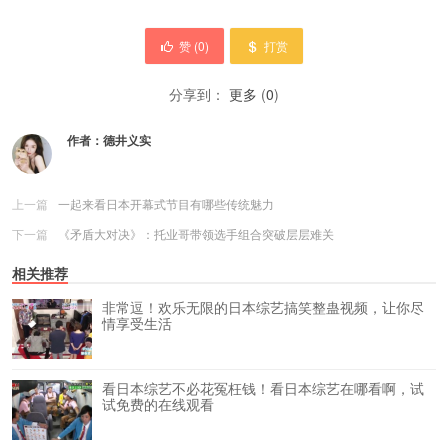
赞 (
0
)
打赏
分享到：
更多
(
0
)
作者：
德井义实
上一篇
一起来看日本开幕式节目有哪些传统魅力
下一篇
《矛盾大对决》：托业哥带领选手组合突破层层难关
相关推荐
非常逗！欢乐无限的日本综艺搞笑整蛊视频，让你尽
情享受生活
看日本综艺不必花冤枉钱！看日本综艺在哪看啊，试
试免费的在线观看