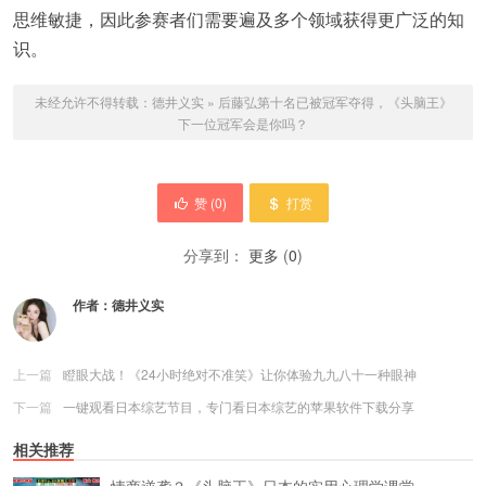
思维敏捷，因此参赛者们需要遍及多个领域获得更广泛的知
识。
未经允许不得转载：
德井义实
»
后藤弘第十名已被冠军夺得，《头脑王》
下一位冠军会是你吗？
赞 (
0
)
打赏
分享到：
更多
(
0
)
作者：
德井义实
上一篇
瞪眼大战！《24小时绝对不准笑》让你体验九九八十一种眼神
下一篇
一键观看日本综艺节目，专门看日本综艺的苹果软件下载分享
相关推荐
情商逆袭？《头脑王》日本的实用心理学课堂