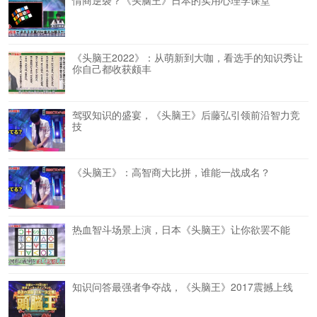
《头脑王2022》：从萌新到大咖，看选手的知识秀让
你自己都收获颇丰
驾驭知识的盛宴，《头脑王》后藤弘引领前沿智力竞
技
《头脑王》：高智商大比拼，谁能一战成名？
热血智斗场景上演，日本《头脑王》让你欲罢不能
知识问答最强者争夺战，《头脑王》2017震撼上线