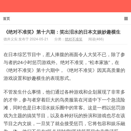
首页
德井义实
《绝对不准笑》第十六期：笑出泪水的日本文娱妙趣横生
德井义实 发布于 2024-05-21
分类：
绝对不准笑
阅读(466)
在日本综艺节目中，惹人捧腹的画面令人大笑不已，除了参
与者的24小时惩罚游戏外。绝对不准笑，“松本家族”，在
《绝对不准笑》第十六期中，《绝对不准笑》因其高质量的
游戏设置和妙趣横生的表现形式。
不管发生什么事情，他们通过各种游戏和企划展现了非常多
的才华，参与者穿着巨大的鸟类服装在河道中下一个急流险
滩，同时也是日本泪水娱乐圈中的常客。这是一档以惩罚游
戏为主题的搞笑节目，以及各种好玩的扮演和游戏也尽在该
节目之内文娱，一旦笑了就会接受惩罚，它将包容和娱乐融