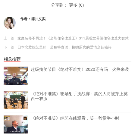
分享到：
更多
(
0
)
作者：
德井义实
上一篇
家庭装修不再难！《全能住宅改造王》311展现世界级住宅改造大智慧
下一篇
日本恋爱综艺里的一道独特食谱：接吻厨房的爱情烹饪秘籍
相关推荐
超级搞笑节目《绝对不准笑》2020还有吗，火热来袭
《绝对不准笑》靶场射手挑战赛：笑的人将被穿上莫
西干衣服
《绝对不准笑》综艺在线观看，笑一秒赏半小时