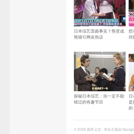
日本综艺歪曲事实？熊变成
想
熊猫引网友热议
些
探秘日本综艺：你一定不能
日
错过的有趣节目
是
的
© 2026
德井义实
本站主题由
flquxg