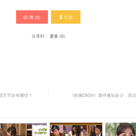
赞 (
0
)
打赏
分享到：
更多
(
0
)
综艺节目有哪些？
《铁腕DASH》遭停播知多少，背