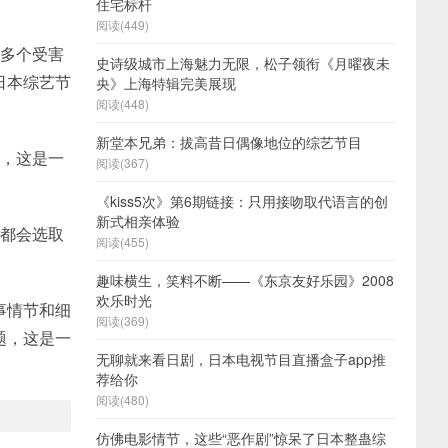
住宅标杆
阅读(449)
者多个受害
史诗级城市上海魅力无限，松子领衔《月曜夜未
日本综艺节
央》上海特辑完美展现
阅读(448)
新堂本兄弟：拔高昔日偶像地位的综艺节目
目，这是一
阅读(367)
《kiss5次》第6期链接：只用接吻取代语言的创
新式相亲体验
目都会选取
阅读(455)
趣味横生，笑料不断——《东京友好乐园》2008
欢乐时光
事情节和细
阅读(369)
题，这是一
无聊就来看日剧，日本电视节目直播盒子app推
荐给你
阅读(480)
仿佛电影情节，这些“恶作剧”惊呆了日本整蛊综