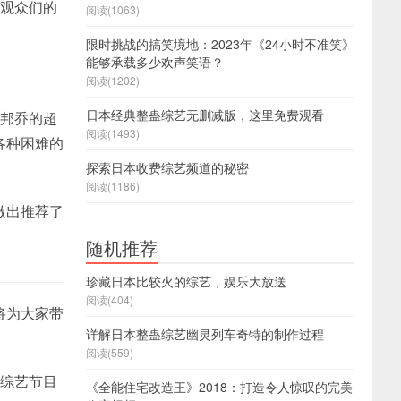
，观众们的
阅读(1063)
限时挑战的搞笑境地：2023年《24小时不准笑》
能够承载多少欢声笑语？
阅读(1202)
日本经典整蛊综艺无删减版，这里免费观看
丝邦乔的超
阅读(1493)
各种困难的
探索日本收费综艺频道的秘密
阅读(1186)
做出推荐了
随机推荐
珍藏日本比较火的综艺，娱乐大放送
阅读(404)
将为大家带
详解日本整蛊综艺幽灵列车奇特的制作过程
阅读(559)
本综艺节目
《全能住宅改造王》2018：打造令人惊叹的完美