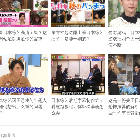
看日本综艺高清全集？这
东方神起透露出演日本综艺
传奇游戏！日本
网站足以满足你的需求
细节：是哪一期的？
游戏把四个人一
笑不断
本综艺国王游戏的出题人
日本综艺后期字幕制作难？
这是一份关于日
如何想出那么难的问题
看这篇教程让你轻松学会怎
恐怖推荐的解析
？
么弄
些恐怖节目背后
dags
提供