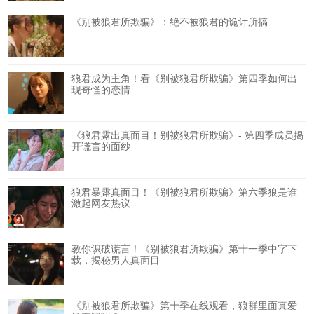
《别被狼君所欺骗》：绝不被狼君的诡计所搞
狼君成为主角！看《别被狼君所欺骗》第四季如何出
现奇怪的恋情
《狼君露出真面目！别被狼君所欺骗》- 第四季成员揭
开谎言的面纱
狼君暴露真面目！《别被狼君所欺骗》第六季狼是谁
激起网友热议
教你识破谎言！《别被狼君所欺骗》第十一季中字下
载，揭秘男人真面目
《别被狼君所欺骗》第十季在线观看，狼群里面真爱