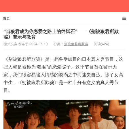
首页
德井义实
“当狼君成为你恋爱之路上的绊脚石”——《别被狼君所欺
骗》警示与教育
德井义实 发布于 2024-05-19
分类：
别被狼君所欺骗
阅读(424)
《别被狼君所欺骗》是一档备受瞩目的日本真人秀节目，这
些人就是被称为“狼君”的恋爱骗子。这个节目旨在警示大
家，我们很容易陷入情感的漩涡之中而迷失自己。除了女高
中生，《别被狼君所欺骗》是一档十分有意义的真人秀节
目。