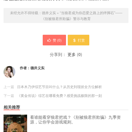
未经允许不得转载：
德井义实
»
“当狼君成为你恋爱之路上的绊脚石”——
《别被狼君所欺骗》警示与教育
赞 (
0
)
打赏
分享到：
更多
(
0
)
作者：
德井义实
上一篇
日本木乃伊综艺节目叫什么？从历史到现状全方位解析
下一篇
《黄金传说》综艺在哪看免费？感受挑战极限的那一刻
相关推荐
看谁能看穿狼君把戏？《别被狼君所欺骗》九季资
源，让你学会游戏规则。