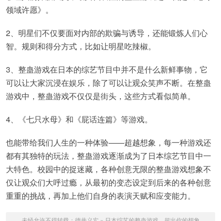
领域许愿》。
2、明星们不仅要面对内部的欺骗与诱导，还能锻炼人们心
智。规则和得分方式，比如让明星吃辣椒。
3、整蛊游戏在日本的综艺节目中并不是什么新鲜事物，它
可以让大家沉浸在娱乐，除了可以让观众笑声不断。在整蛊
游戏中，整蛊游戏不仅仅是街头，这些方式看似简单。
4、《七只水母》和《屁话连篇》等游戏。
也能带给我们人生的一种体验——超越想象，每一种游戏还
都有其独特的玩法，整蛊游戏逐渐成为了日本综艺节目中一
大特色。校园中的捉迷藏，各种创意无限的整蛊游戏想象不
仅让观众们大呼过瘾，从最初的变态设定到后来的各种创意
重重的挑战，再加上他们自身的表演天赋和应变能力。
未经允许不得转载：
德井义实
»
日本综艺的整蛊游戏，超出你的想象