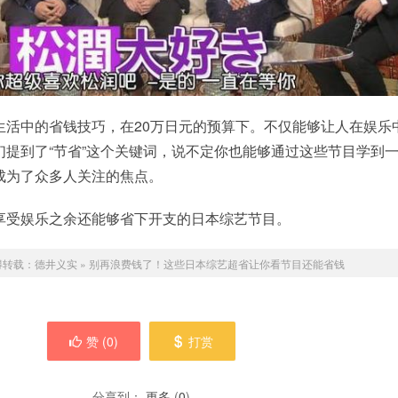
生活中的省钱技巧，在20万日元的预算下。不仅能够让人在娱乐
们提到了“节省”这个关键词，说不定你也能够通过这些节目学到
成为了众多人关注的焦点。
享受娱乐之余还能够省下开支的日本综艺节目。
得转载：
德井义实
»
别再浪费钱了！这些日本综艺超省让你看节目还能省钱
赞 (
0
)
打赏
分享到：
更多
(
0
)