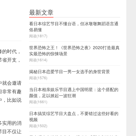
最新文章
看日本综艺节目不懂台语，但冰墩墩舞蹈语言通
俗易懂
阅读(1817)
世界恐怖之王！《世界恐怖之夜》2020打造最真
峰的时代，
实最恐怖的惊悚场景
节省开支，
阅读(1614)
揭秘日本恋爱节目一男一女选手的身世背景
阅读(1576)
中就会邀请
当日本相亲娱乐节目遇上中国明星：这个搭配的
但非常有趣
颜值，足以掀起一波狂潮
中，比如说
阅读(1661)
日本搞笑综艺节目大盘点，不要错过这些好看的
视频
多实用的消
阅读(1502)
节目不仅让