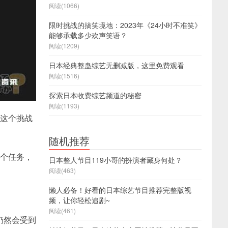
阅读(1066)
限时挑战的搞笑境地：2023年《24小时不准笑》
能够承载多少欢声笑语？
阅读(1209)
日本经典整蛊综艺无删减版，这里免费观看
阅读(1516)
探索日本收费综艺频道的秘密
阅读(1193)
。这个挑战
随机推荐
某个任务，
日本整人节目119小哥的扮演者藏身何处？
阅读(463)
懒人必备！好看的日本综艺节目推荐完整版视
频，让你轻松追剧~
阅读(461)
仍然会受到