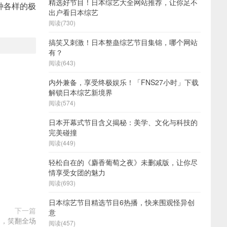
精选好节目！日本综艺大全网站推荐，让你足不
种各样的极
出户看日本综艺
阅读(730)
搞笑又刺激！日本整蛊综艺节目集锦，哪个网站
有？
阅读(643)
内外兼备，享受终极娱乐！「FNS27小时」下载
解锁日本综艺新境界
阅读(574)
日本开幕式节目含义揭秘：美学、文化与科技的
完美碰撞
阅读(449)
轻松自在的《麝香葡萄之夜》未删减版，让你尽
情享受女团的魅力
阅读(693)
日本综艺节目精选节目6热播，快来围观怪异创
下一篇
意
间，笑翻全场
阅读(457)