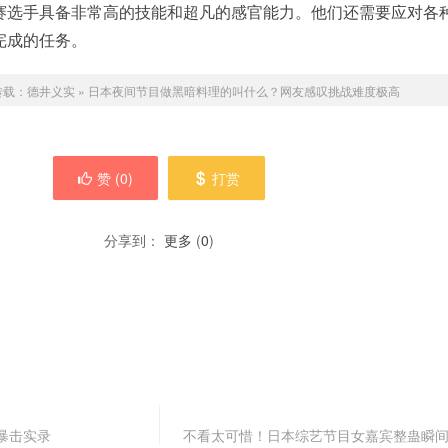
赛选手具备非常高的技能和超凡的感官能力。他们还需要应对各
完成的任务。
转载：
德井义实
»
日本夜间节目做黑暗料理的叫什么？网友感叹挑战难度极高
赞 (
0
)
打赏
分享到：
更多
(
0
)
暴击实录
不看太可惜！日本综艺节目女嘉宾整蛊瞬