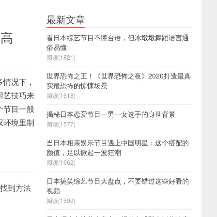
最新文章
极高
看日本综艺节目不懂台语，但冰墩墩舞蹈语言通
俗易懂
阅读(1821)
世界恐怖之王！《世界恐怖之夜》2020打造最真
多情况下，
实最恐怖的惊悚场景
厨艺技巧来
阅读(1618)
个节目一般
揭秘日本恋爱节目一男一女选手的身世背景
叹环境里制
阅读(1577)
当日本相亲娱乐节目遇上中国明星：这个搭配的
颜值，足以掀起一波狂潮
阅读(1662)
日本搞笑综艺节目大盘点，不要错过这些好看的
间找到方法
视频
阅读(1509)