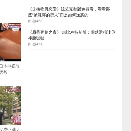
《先接吻再恋爱》综艺完整版免费看，看看那
些“被嫌弃的恋人”们是如何逆袭的
阅读(453)
《麝香葡萄之夜》 惠比寿特别版：幽默滑稽让你
捧腹嘘嘘
阅读(471)
日本电视节
玩具
源免费下载大