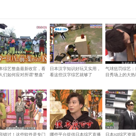
本综艺整蛊最新收官，看
日本汉字知识好玩又实用，
气球惩罚综艺：
人们如何应对所谓“整蛊”
看这些汉字综艺就够了
目秀场上的大热
容错过！这些软件是专门
哪些平台提供日本综艺直播
日本rct综艺资