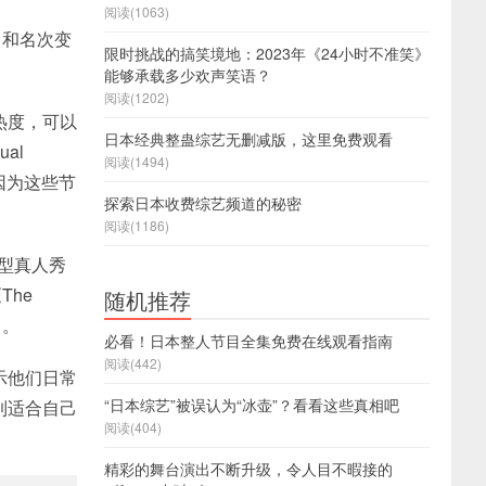
阅读(1063)
名和名次变
限时挑战的搞笑境地：2023年《24小时不准笑》
能够承载多少欢声笑语？
阅读(1202)
热度，可以
日本经典整蛊综艺无删减版，这里免费观看
al
阅读(1494)
因为这些节
探索日本收费综艺频道的秘密
阅读(1186)
乐型真人秀
The
随机推荐
出。
必看！日本整人节目全集免费在线观看指南
阅读(442)
示他们日常
“日本综艺”被误认为“冰壶”？看看这些真相吧
到适合自己
阅读(404)
精彩的舞台演出不断升级，令人目不暇接的