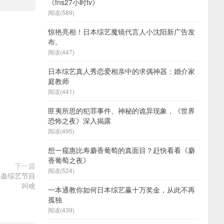
《fns27小时tv》
阅读(589)
惊艳亮相！日本综艺魔镜代言人小沈阳新广告发
布。
阅读(447)
日本综艺真人秀恋爱相亲中的求偶神器：婚介家
庭教师
阅读(441)
匪夷所思的犯罪事件、神秘的诡异现象，《世界
恐怖之夜》深入揭露
阅读(495)
想一窥惠比寿麝香葡萄的真面目？赶快看看《麝
香葡萄之夜》
下一篇
阅读(524)
整蛊综艺节目
叫啥
一本通教你如何日本综艺赢十万奖金，从此不再
孤独
阅读(439)