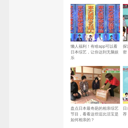
懒人福利！有啥app可以看
探
日本综艺，让你达到无脑娱
密
乐
盘点日本最奇葩的相亲综艺
日
节目，看看这些逗比活宝是
荐
如何相亲的？