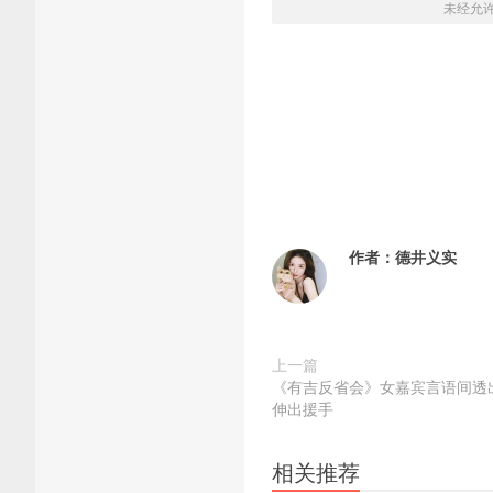
未经允
作者：
德井义实
上一篇
《有吉反省会》女嘉宾言语间透
伸出援手
相关推荐