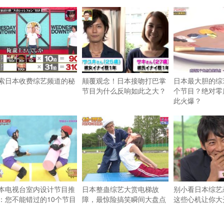
索日本收费综艺频道的秘
颠覆观念！日本接吻打巴掌
日本最大胆的综
节目为什么反响如此之大？
个节目？绝对零
此火爆？
本电视台室内设计节目推
日本整蛊综艺大赏电梯故
别小看日本综艺
：您不能错过的10个节目
障，最惊险搞笑瞬间大盘点
这些心机让你大