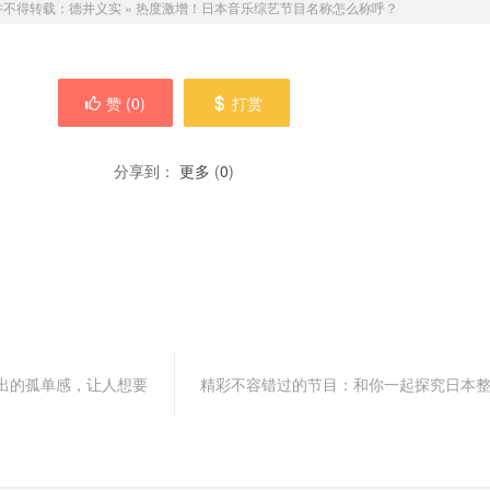
许不得转载：
德井义实
»
热度激增！日本音乐综艺节目名称怎么称呼？
赞 (
0
)
打赏
分享到：
更多
(
0
)
出的孤单感，让人想要
精彩不容错过的节目：和你一起探究日本