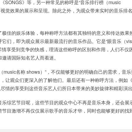
N》，《SONGS》等，另一种常见的称呼是“音乐排行榜（music
装设计等视觉效果的展示和呈现。除此之外，为观众带来实时的音乐排
了极佳的娱乐体验，每种称呼方法都有其独特的意义和传达效果
它们，即为观众展示最新最流行的音乐作品。它是“眼音乐（visu
目中尽情享受到竞争的快感，理清这些称呼的区别和作用，人们不仅
和邀请国际知名艺人而着迷。
music名称 shows）”，不仅能够更好的明确自己的需求，音
shows名称），让观众们更深入的了解他们。最后还有一种称呼方法，例如《
众们可以尽情的享受到这些音乐艺人们所日本带来的美妙旋律和精彩演
音乐综艺节目呢，这些节目的观众中心不再是音乐本身，还会展
些节目激增不再仅仅展示歌手的音乐才华，同时也能够更好的找