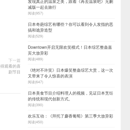
发现真正的温泉之美，跟着《再去温泉吧》无删
减版一起去旅行
阅读(957)
日本奇葩综艺有哪些？你可以看到令人发指的恶
搞和诡异造型
阅读(529)
Downtown开启无限欢笑模式！日本综艺整蛊嘉
宾大放异彩
阅读(489)
下一篇
值得观看的喜
《绝对不许笑》日本爆笑整蛊综艺大赏，这一次
剧节目
又带来了令人惊喜的表演
阅读(647)
日本美食节目介绍料理人的视频，见证日本烹饪
的传统和现代创新方式。
阅读(390)
欢乐互动：《拜托了麝香葡萄》第三季大放异彩
阅读(450)