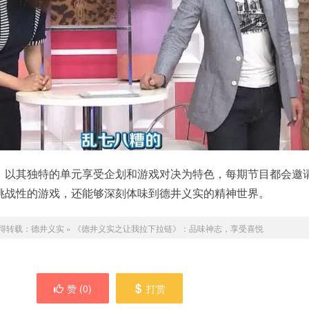
》以其独特的单元享受企划和游戏对决为特色，每期节目都会邀
挑战性的游戏，还能够深刻体味到德井义实的精神世界。
得转载：
德井义实
»
《德井义实之让我拉下拉链》：品味神志，享受喜悦
赞 (
0
)
打赏