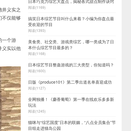
日本巧克力综艺大盘点，揭秘各式甜点制作诀窍
阅读(1169)
德井义实之
们不仅能够
搞笑日本综艺节目叫什么来着？小编为你盘点最
受欢迎的节目
阅读(1393)
的一个游
美食类、社交类、游戏类综艺，哪一类成为了日
本什么综艺节目最多的？
井义实以他
阅读(1168)
日本综艺节目整蛊游戏的三大类型，你知道吗？
阅读(1600)
日版《produce101》第二季出道名单喜迎成功
阅读(1127)
全网独播！《麝香葡萄》第一季在线欢乐多多新
玩法
阅读(1245)
猫咪与“综艺国度”日本的联姻，“八点全员集合”节
目组走进猫岛公园