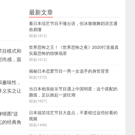
最新文章
看日本综艺节目不懂台语，但冰墩墩舞蹈语言通
俗易懂
阅读(1812)
世界恐怖之王！《世界恐怖之夜》2020打造最真
节目模式和
实最恐怖的惊悚场景
时尚感，面
阅读(1612)
揭秘日本恋爱节目一男一女选手的身世背景
阅读(1572)
和趣味性，
当日本相亲娱乐节目遇上中国明星：这个搭配的
井义实之让
颜值，足以掀起一波狂潮
阅读(1657)
日本搞笑综艺节目大盘点，不要错过这些好看的
猜图”这
视频
忘的经典角
阅读(1499)