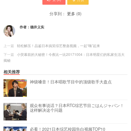
分享到：
更多
(
0
)
作者：
德井义实
上一篇
轻松解压！品鉴日本搞笑综艺整蛊视频，一起“嗨”起来
下一篇
小荧幕前的大秘密！今夜比一比20171004：日本明星们的私家生活大
揭秘
相关推荐
神级嗓音！日本唱歌节目中的顶级歌手大盘点
观众有事说话？日本RTC综艺节目ごはんジャパン！
这样解决这个问题
必看！2021日本综艺校园告白视频TOP10