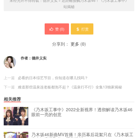
未经允许不得转载：
德井义实
»
近距離接觸乃木坂46！《乃木坂工事中》
站揭秘
赞 (
0
)
打赏
分享到：
更多
(
0
)
作者：
德井义实
上一篇
必看的日本综艺节目，你知道在哪儿找吗？
下一篇
难道那些温泉连老板都泡不起？《温泉行不行》全集13独家揭秘
相关推荐
《乃木坂工事中》2022全新视界！透彻解读乃木坂46
眼前一亮的创意
乃木坂46新曲MV首播！亲历幕后花絮只在《乃木坂工