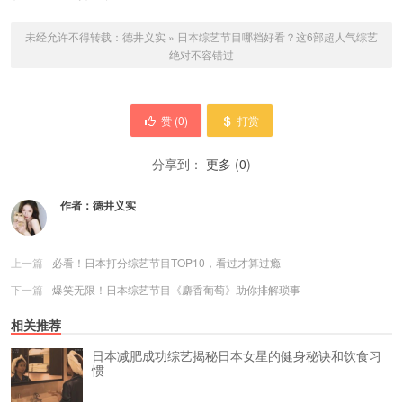
未经允许不得转载：
德井义实
»
日本综艺节目哪档好看？这6部超人气综艺
绝对不容错过
赞 (
0
)
打赏
分享到：
更多
(
0
)
作者：
德井义实
上一篇
必看！日本打分综艺节目TOP10，看过才算过瘾
下一篇
爆笑无限！日本综艺节目《麝香葡萄》助你排解琐事
相关推荐
日本减肥成功综艺揭秘日本女星的健身秘诀和饮食习
惯