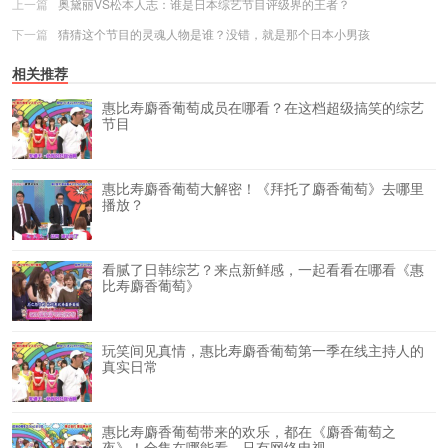
上一篇
奥黛丽VS松本人志：谁是日本综艺节目评级界的王者？
下一篇
猜猜这个节目的灵魂人物是谁？没错，就是那个日本小男孩
相关推荐
惠比寿麝香葡萄成员在哪看？在这档超级搞笑的综艺
节目
惠比寿麝香葡萄大解密！《拜托了麝香葡萄》去哪里
播放？
看腻了日韩综艺？来点新鲜感，一起看看在哪看《惠
比寿麝香葡萄》
玩笑间见真情，惠比寿麝香葡萄第一季在线主持人的
真实日常
惠比寿麝香葡萄带来的欢乐，都在《麝香葡萄之
夜》！全集在哪能看，只有网络电视