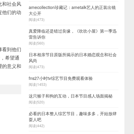
化和社会风
amecollection珍藏记：ametalk艺人的正装出镜
捉他们的动
大公开
阅读(473)
真爱降临还是错过良缘，《吹吹小屋》第一季迅
雷告诉你
阅读(560)
够看到他们
日本相亲节目原版所揭示的日本婚恋观念和社会
素，希望通
风尚
理的意义和
阅读(473)
fns27小时tv综艺节目免费观看体验
阅读(1453)
这只猴子和狗的互动，日本节目感人场面揭秘
阅读(520)
必看的日本整人综艺节目，趣味多多，开始放肆
耍人吧
阅读(442)