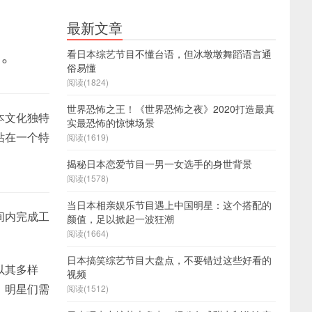
最新文章
处。
看日本综艺节目不懂台语，但冰墩墩舞蹈语言通
俗易懂
阅读(1824)
世界恐怖之王！《世界恐怖之夜》2020打造最真
本文化独特
实最恐怖的惊悚场景
站在一个特
阅读(1619)
揭秘日本恋爱节目一男一女选手的身世背景
阅读(1578)
当日本相亲娱乐节目遇上中国明星：这个搭配的
间内完成工
颜值，足以掀起一波狂潮
阅读(1664)
日本搞笑综艺节目大盘点，不要错过这些好看的
以其多样
视频
，明星们需
阅读(1512)