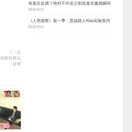
有嘉宾反感？绝对不许笑之制造嘉宾尴尬瞬间
阅读(433)
《人类观察》新一季，恶搞路人Kiss实验室内
阅读(560)
下一篇
这些软件那么
好用