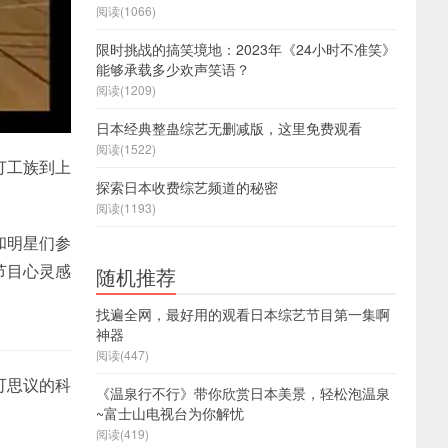
阅读(1066)
限时挑战的搞笑境地：2023年《24小时不准笑》
能够承载多少欢声笑语？
阅读(1209)
日本经典整蛊综艺无删减版，这里免费观看
阅读(1522)
打工族到上
探索日本收费综艺频道的秘密
阅读(1193)
和明星们参
节目心灵感
随机推荐
找遍全网，最好用的观看日本综艺节目第一集啊
神器
阅读(447)
可思议的科
《温泉行不行》带你欣赏日本美景，轻松泡温泉
~富士山电视台为你解忧
阅读(419)