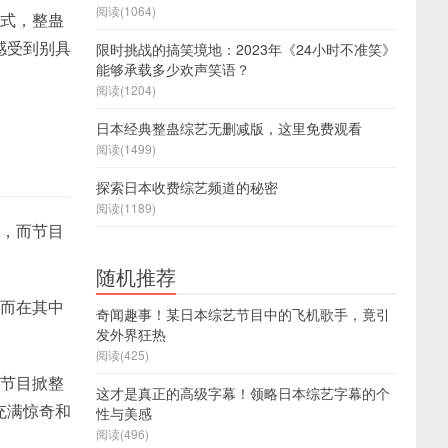
阅读(1064)
方式，整蛊
感受到别具
限时挑战的搞笑境地：2023年《24小时不准笑》
能够承载多少欢声笑语？
阅读(1204)
日本经典整蛊综艺无删减版，这里免费观看
阅读(1499)
探索日本收费综艺频道的秘密
阅读(1189)
围，而节目
随机推荐
，而在其中
奇闻趣事！某日本综艺节目中的飞机歌手，竟引
发外界狂热
阅读(425)
房节目掀整
这才是真正的高级字幕！领略日本综艺字幕的个
充满惊奇和
性与美感
阅读(496)