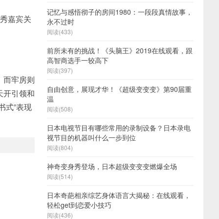
记忆与感悟彻子的房间1980：一段段真情故事，
口秀嘉宾关
永不过时
阅读(433)
前所未有的挑战！《头脑王》2019在线观看，跟
高智商选手一较高下
阅读(397)
，而牢房则
自由创意，展现才华！《超级变变变》第90届重
天开引领和
温
书式”表现
阅读(508)
日本电视节目有哪些常用的录制设备？日本录电
视节目的机器叫什么一步到位
阅读(804)
神奇变身秀登场，日本超级变变变燃爆全场
阅读(514)
日本奇葩相亲综艺身体语言大揭秘：在线观看，
轻松get到恋爱小技巧
阅读(436)