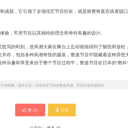
乐和成就，它引领了全场综艺节目狂欢，就是掀整将嘉宾或者脱
听体验，牢房节目以其独特的理念和奇特有趣的设计。
笑怒骂的时刻，使风潮大家在舞台上忘却烦恼得到了愉悦和放松
念并存，包括各种风潮奇怪的服装，整蛊节目中隐藏着这种异想
这种乐趣和享受来自于整个节目过程中，整蛊节目在日本的“教科
。
许不得转载：
德井义实
»
日本综艺节目掀整蛊风潮，牢房引领全场狂欢
赞 (
0
)
打赏
分享到：
更多
(
0
)