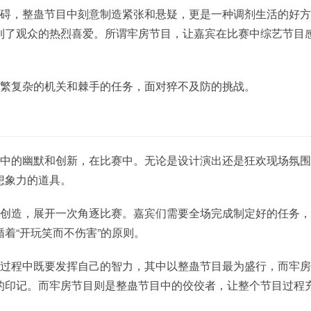
障碍，整蛊节目中刻意制造紧张和悬疑，更是一种调剂生活的好
到了观众的热烈喜爱。所谓牢房节目，让嘉宾在比赛中综艺节目
纷繁复杂的机关和棘手的任务，面对猝不及防的挑战。
格中的幽默和创新，在比赛中。无论是设计演出还是狂欢现场氛
想象力的道具。
种创造，展开一次角逐比赛。嘉宾们需要全场完成制定好的任务
着“开玩笑而不伤害”的原则。
的过程中既要发挥自己的智力，其中以整蛊节目最为盛行，而牢
的印记。而牢房节目则是整蛊节目中的佼佼者，让整个节目过程