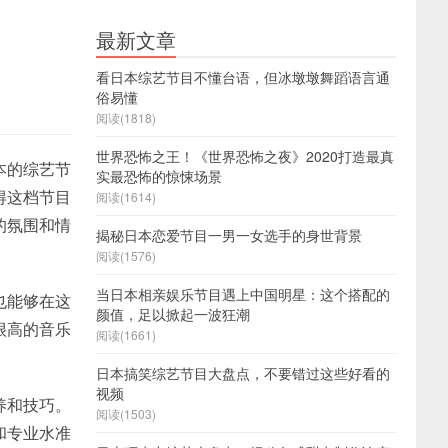
最新文章
看日本综艺节目不懂台语，但冰墩墩舞蹈语言通
俗易懂
阅读(1818)
世界恐怖之王！《世界恐怖之夜》2020打造最真
本的综艺节
实最恐怖的惊悚场景
得这档节目
阅读(1614)
的氛围和情
揭秘日本恋爱节目一男一女选手的身世背景
阅读(1576)
当日本相亲娱乐节目遇上中国明星：这个搭配的
也能够在这
颜值，足以掀起一波狂潮
很高的音乐
阅读(1661)
日本搞笑综艺节目大盘点，不要错过这些好看的
视频
养和技巧。
阅读(1503)
和专业水准