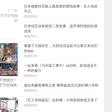
日本接吻综艺献上最真挚的爱情故事，令人动容
下一篇
不已
综艺节目视频
阅读(550)
的
日本综艺泳装相亲二度来袭，选手身怀绝技好戏
连连
阅读(541)
看腻了大陆综艺，大胆尝试这款可以看日本综艺
的app
阅读(575)
一起来看《乃木坂工事中》ep298，发现成员不
一样的魅力
阅读(654)
不想错过！
艺节目指南
惠比寿麝香葡萄之夜 葡萄族成员大谈吐槽小木杯
阅读(630)
《艺人等级鉴定》志村健：大明星独角戏又来了
阅读(406)