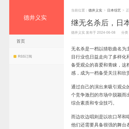
当前位置：
德井义实
日本综艺
>
>
德井义实
继无名杀后，日
德井义实 发布于 2024-06-08
分类
首页
无名杀是一档以猜歌曲名为
目行业也日益走向了多样化
RSS订阅
备受观众的喜爱和青睐，这
感，成为一档备受关注和欣
通过自己的演出来吸引观众
个竞争激烈的市场中脱颖而
综合素质和专业技巧。
而边吹边唱则是以吹口琴和
他们还需要具备很强的舞台