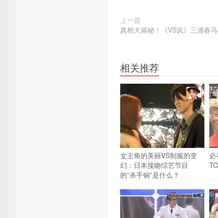
上一篇
真相大揭秘！《VS岚》三浦春
相关推荐
女主角的美丽VS制服的变
必
幻：日本接吻综艺节目
TO
的“杀手锏”是什么？