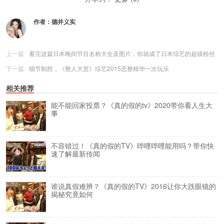
作者：
德井义实
上一篇
看完这篇日本晚间节目名称大全及图片，你就成了日本综艺的超级粉丝
下一篇
细节制胜，《整人大赏》综艺2015恶整精华一次玩乐
相关推荐
能不能回家投票？《真的假的tv》2020带你看人生大
事
不容错过！《真的假的TV》哔哩哔哩能用吗？带你快
速了解最新传闻
谁说真假难辨？《真的假的TV》2016让你大跌眼镜的
揭秘究竟如何